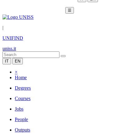
☰
|
UNIFIND
uniss.it
IT
EN
×
Home
Degrees
Courses
Jobs
People
Outputs