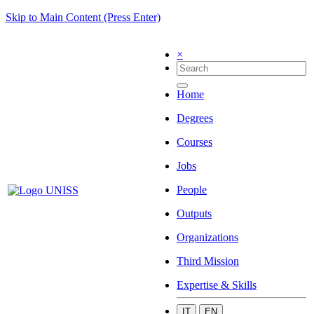
Skip to Main Content (Press Enter)
×
Home
Degrees
Courses
Jobs
People
Outputs
Organizations
Third Mission
Expertise & Skills
IT
EN