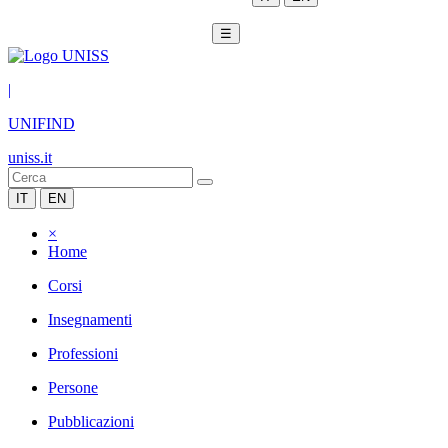
☰
|
UNIFIND
uniss.it
IT
EN
×
Home
Corsi
Insegnamenti
Professioni
Persone
Pubblicazioni