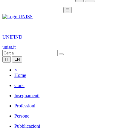
☰
|
UNIFIND
uniss.it
IT
EN
×
Home
Corsi
Insegnamenti
Professioni
Persone
Pubblicazioni