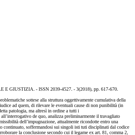
NALE E GIUSTIZIA. - ISSN 2039-4527. - 3(2018), pp. 617-670.
 problematiche sottese alla struttura oggettivamente cumulativa della
iudice ad quem, di rilevare le eventuali cause di non punibilità (in
tta patologia, ma altresì in ordine a tutti i
all’interrogativo de quo, analizza preliminarmente il travagliato
missibilità dell’impugnazione, attualmente ricondotte entro una
o continuato, soffermandosi sui singoli isti tuti disciplinati dal codice
 corroborare la conclusione secondo cui il legame ex art. 81, comma 2,