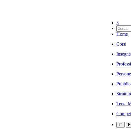
×
Home
Corsi
Insegna
Profess
Persone
Pubblic
Struttur
Terza M
Compet
IT
E