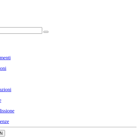
menti
ioni
azioni
e
issione
enze
N