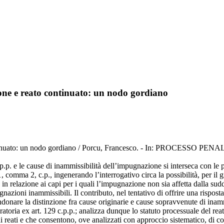
ione e reato continuato: un nodo gordiano
 continuato: un nodo gordiano / Porcu, Francesco. - In: PROCESSO PE
c.p.p. e le cause di inammissibilità dell’impugnazione si interseca con le
 comma 2, c.p., ingenerando l’interrogativo circa la possibilità, per il g
in relazione ai capi per i quali l’impugnazione non sia affetta dalla sudde
ioni inammissibili. Il contributo, nel tentativo di offrire una risposta 
donare la distinzione fra cause originarie e cause sopravvenute di inam
ratoria ex art. 129 c.p.p.; analizza dunque lo statuto processuale del reat
o di reati e che consentono, ove analizzati con approccio sistematico, di