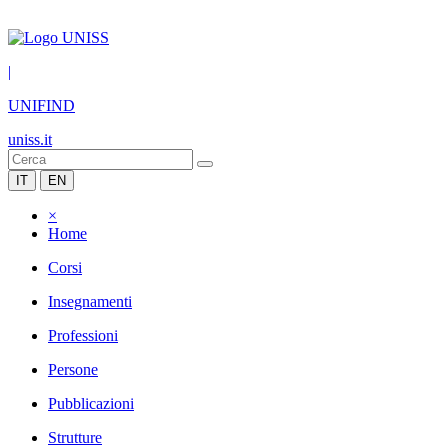
|
UNIFIND
uniss.it
IT
EN
×
Home
Corsi
Insegnamenti
Professioni
Persone
Pubblicazioni
Strutture