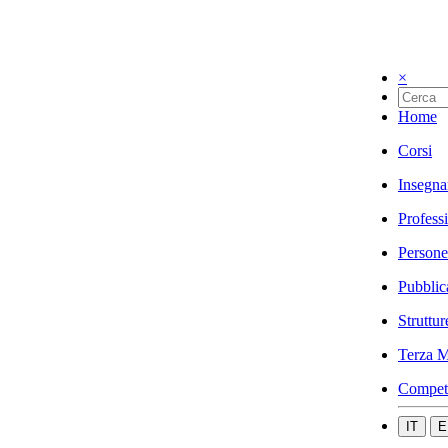
×
Home
Corsi
Insegna
Profess
Persone
Pubblic
Struttur
Terza M
Compet
IT
E