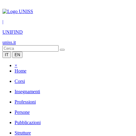
|
UNIFIND
uniss.it
IT
EN
×
Home
Corsi
Insegnamenti
Professioni
Persone
Pubblicazioni
Strutture