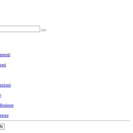
menti
ioni
azioni
e
issione
enze
N