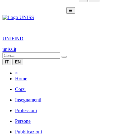
☰
|
UNIFIND
uniss.it
IT
EN
×
Home
Corsi
Insegnamenti
Professioni
Persone
Pubblicazioni