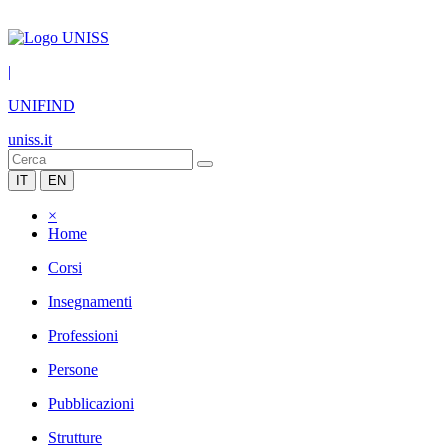
|
UNIFIND
uniss.it
IT
EN
×
Home
Corsi
Insegnamenti
Professioni
Persone
Pubblicazioni
Strutture