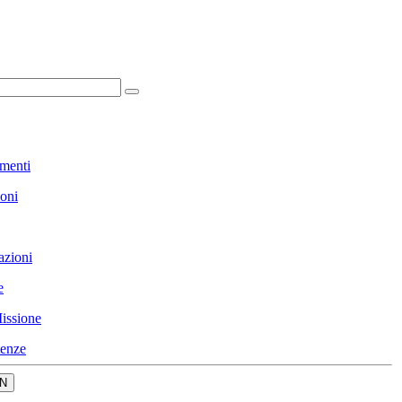
menti
ioni
azioni
e
issione
enze
N