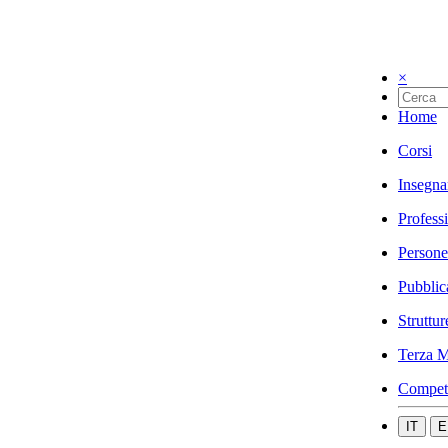
×
Home
Corsi
Insegna
Profess
Persone
Pubblic
Struttur
Terza M
Compet
IT
E