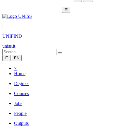
☰
|
UNIFIND
uniss.it
IT
EN
×
Home
Degrees
Courses
Jobs
People
Outputs