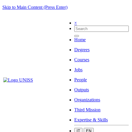
Skip to Main Content (Press Enter)
×
Home
Degrees
Courses
Jobs
People
Outputs
Organizations
Third Mission
Expertise & Skills
IT
EN