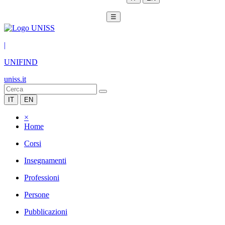
☰
|
UNIFIND
uniss.it
IT
EN
×
Home
Corsi
Insegnamenti
Professioni
Persone
Pubblicazioni