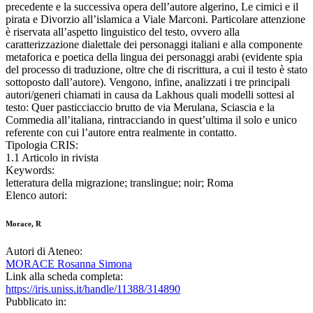
precedente e la successiva opera dell’autore algerino, Le cimici e il
pirata e Divorzio all’islamica a Viale Marconi. Particolare attenzione
è riservata all’aspetto linguistico del testo, ovvero alla
caratterizzazione dialettale dei personaggi italiani e alla componente
metaforica e poetica della lingua dei personaggi arabi (evidente spia
del processo di traduzione, oltre che di riscrittura, a cui il testo è stato
sottoposto dall’autore). Vengono, infine, analizzati i tre principali
autori/generi chiamati in causa da Lakhous quali modelli sottesi al
testo: Quer pasticciaccio brutto de via Merulana, Sciascia e la
Commedia all’italiana, rintracciando in quest’ultima il solo e unico
referente con cui l’autore entra realmente in contatto.
Tipologia CRIS:
1.1 Articolo in rivista
Keywords:
letteratura della migrazione; translingue; noir; Roma
Elenco autori:
Morace, R
Autori di Ateneo:
MORACE Rosanna Simona
Link alla scheda completa:
https://iris.uniss.it/handle/11388/314890
Pubblicato in: