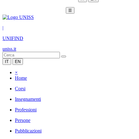
☰
|
UNIFIND
uniss.it
IT
EN
×
Home
Corsi
Insegnamenti
Professioni
Persone
Pubblicazioni