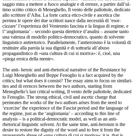
saggio mira a mettere a fuoco analogie e di erenze, a partire dall’ul-
timo scritto critico di Meneghello, Il vento delle pallottole, dedicato
allo scrittore d’Alba. La forte carica etico-civile e ascetica che
permea le opere dei due scrittori nasce dalla necessità di ‘esor-
cizzare’ l’esperienza del Ventennio fascista e la lingua di regime, e
l’‘anglomania’ – secondo questa direttrice d’analisi – assume tanto
una valenza di modello politico-democratico, quanto di solvente
linguistico antiretorico. Parallelamente, l’antieroismo è la volontà di
restituire alla parola la sua dignità e di sottrarla all’abuso
propagandistico di «una cultura di cui si moriva»: è, cioè, una
«piega eroica della mente».
The anti- heroic and anti-rhetorical narrative of the Resistance by
Luigi Meneghello and Beppe Fenoglio is a fact acquired by the
critics; but what does it consist? The essay aims to focus on similari-
ties and di erences between the two authors, starting from
Meneghello’s last critical writing, Il vento delle pallottole, dedicated
to Fenoglio. The strong ethical, civil and ascetic charge that
permeates the works of the two authors arises from the need to
‘exorcise’ the experience of the Fascist period and the language of
the regime, just as the ‘anglomania’ – according to this line of
analysis – is a political-democratic model, as well as an anti-
rhetorical linguistic solvent. At the same time, anti-heroism is the
desire to restore the dignity of the word and to free it from the
propaganda abuse of «una cultura di cui si moriva»: it is, that is,