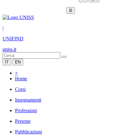
☰
|
UNIFIND
uniss.it
IT
EN
×
Home
Corsi
Insegnamenti
Professioni
Persone
Pubblicazioni