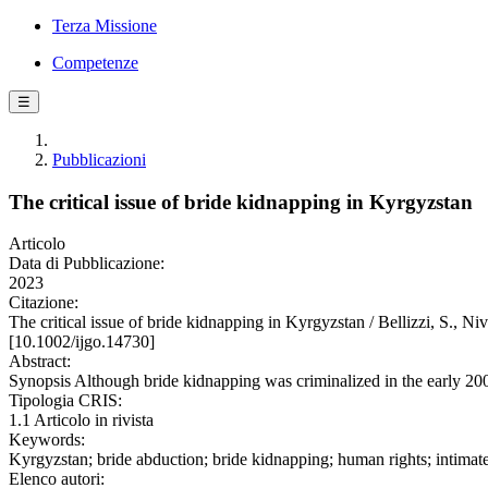
Terza Missione
Competenze
☰
Pubblicazioni
The critical issue of bride kidnapping in Kyrgyzstan
Articolo
Data di Pubblicazione:
2023
Citazione:
The critical issue of bride kidnapping in Kyrgyzstan / Belliz
[10.1002/ijgo.14730]
Abstract:
Synopsis Although bride kidnapping was criminalized in the early 20
Tipologia CRIS:
1.1 Articolo in rivista
Keywords:
Kyrgyzstan; bride abduction; bride kidnapping; human rights; intimat
Elenco autori: