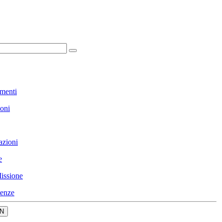
menti
ioni
azioni
e
issione
enze
N