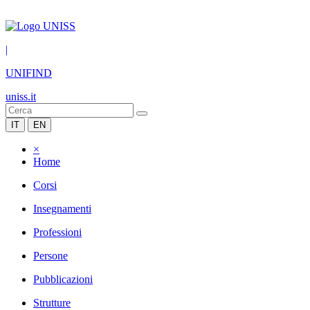
|
UNIFIND
uniss.it
IT
EN
×
Home
Corsi
Insegnamenti
Professioni
Persone
Pubblicazioni
Strutture