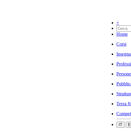
×
Home
Corsi
Insegna
Profess
Persone
Pubblic
Struttur
Terza M
Compet
IT
E