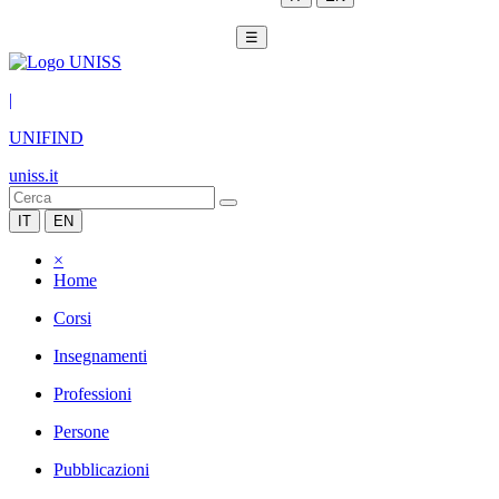
☰
|
UNIFIND
uniss.it
IT
EN
×
Home
Corsi
Insegnamenti
Professioni
Persone
Pubblicazioni