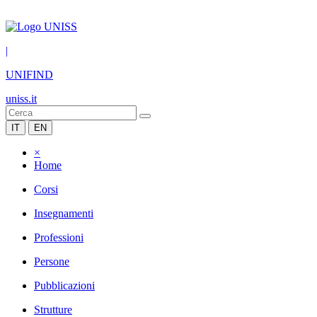
|
UNIFIND
uniss.it
IT
EN
×
Home
Corsi
Insegnamenti
Professioni
Persone
Pubblicazioni
Strutture