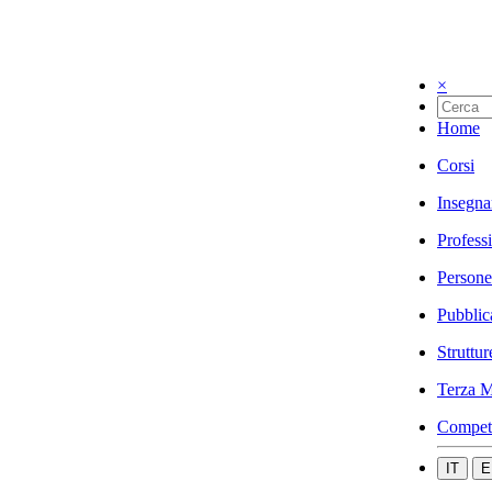
×
Home
Corsi
Insegna
Profess
Persone
Pubblic
Struttur
Terza M
Compet
IT
E