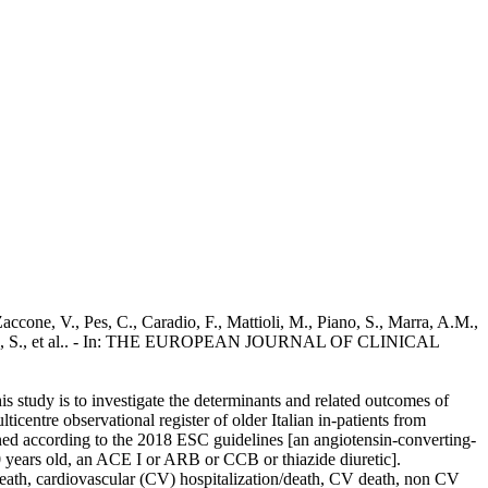
accone, V., Pes, C., Caradio, F., Mattioli, M., Piano, S., Marra, A.M.,
R., Corrao, S., et al.. - In: THE EUROPEAN JOURNAL OF CLINICAL
s study is to investigate the determinants and related outcomes of
icentre observational register of older Italian in-patients from
ed according to the 2018 ESC guidelines [an angiotensin-converting-
0 years old, an ACE I or ARB or CCB or thiazide diuretic].
death, cardiovascular (CV) hospitalization/death, CV death, non CV