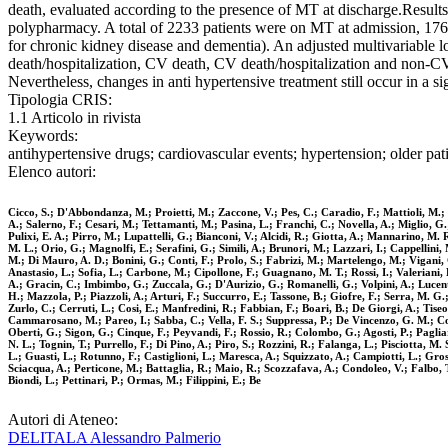
death, evaluated according to the presence of MT at discharge.Results
polypharmacy. A total of 2233 patients were on MT at admission, 176
for chronic kidney disease and dementia). An adjusted multivariable lo
death/hospitalization, CV death, CV death/hospitalization and non-CV
Nevertheless, changes in anti hypertensive treatment still occur in a si
Tipologia CRIS:
1.1 Articolo in rivista
Keywords:
antihypertensive drugs; cardiovascular events; hypertension; older pati
Elenco autori:
Cicco, S.; D'Abbondanza, M.; Proietti, M.; Zaccone, V.; Pes, C.; Caradio, F.; Mattioli, M.; 
A.; Salerno, F.; Cesari, M.; Tettamanti, M.; Pasina, L.; Franchi, C.; Novella, A.; Miglio, G.;
Pulixi, E. A.; Pirro, M.; Lupattelli, G.; Bianconi, V.; Alcidi, R.; Giotta, A.; Mannarino, M
M. L.; Orio, G.; Magnolfi, E.; Serafini, G.; Simili, A.; Brunori, M.; Lazzari, I.; Cappellini
M.; Di Mauro, A. D.; Bonini, G.; Conti, F.; Prolo, S.; Fabrizi, M.; Martelengo, M.; Vigani, G.
Anastasio, L.; Sofia, L.; Carbone, M.; Cipollone, F.; Guagnano, M. T.; Rossi, I.; Valeriani, E
A.; Gracin, C.; Imbimbo, G.; Zuccala, G.; D'Aurizio, G.; Romanelli, G.; Volpini, A.; Lucente, 
H.; Mazzola, P.; Piazzoli, A.; Arturi, F.; Succurro, E.; Tassone, B.; Giofre, F.; Serra, M. G.
Zurlo, C.; Cerruti, L.; Cosi, E.; Manfredini, R.; Fabbian, F.; Boari, B.; De Giorgi, A.; Tiseo
Cammarosano, M.; Pareo, I.; Sabba, C.; Vella, F. S.; Suppressa, P.; De Vincenzo, G. M.; Com
Oberti, G.; Sigon, G.; Cinque, F.; Peyvandi, F.; Rossio, R.; Colombo, G.; Agosti, P.; Pagliar
N. L.; Tognin, T.; Purrello, F.; Di Pino, A.; Piro, S.; Rozzini, R.; Falanga, L.; Pisciotta, M
L.; Guasti, L.; Rotunno, F.; Castiglioni, L.; Maresca, A.; Squizzato, A.; Campiotti, L.; Grossi
Sciacqua, A.; Perticone, M.; Battaglia, R.; Maio, R.; Scozzafava, A.; Condoleo, V.; Falbo, T.
Biondi, L.; Pettinari, P.; Ormas, M.; Filippini, E.; Be
Autori di Ateneo:
DELITALA Alessandro Palmerio