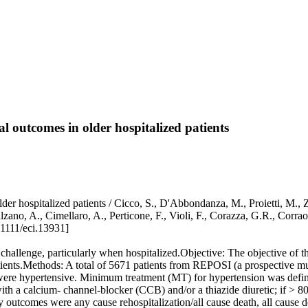
l outcomes in older hospitalized patients
der hospitalized patients / Cicco, S., D'Abbondanza, M., Proietti, M., Z
., Salzano, A., Cimellaro, A., Perticone, F., Violi, F., Corazza, G.
1111/eci.13931]
allenge, particularly when hospitalized.Objective: The objective of thi
tients.Methods: A total of 5671 patients from REPOSI (a prospective mult
 were hypertensive. Minimum treatment (MT) for hypertension was defin
h a calcium- channel-blocker (CCB) and/or a thiazide diuretic; if > 8
 outcomes were any cause rehospitalization/all cause death, all cause 