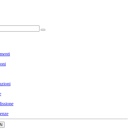
menti
ioni
azioni
e
issione
enze
N