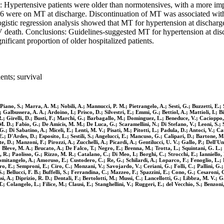
: Hypertensive patients were older than normotensives, with a more imp
6 were on MT at discharge. Discontinuation of MT was associated with 
gistic regression analysis showed that MT for hypertension at discharge 
 death. Conclusions: Guidelines-suggested MT for hypertension at disch
gnificant proportion of older hospitalized patients.
ents; survival
Piano, S.; Marra, A. M.; Nobili, A.; Mannucci, P. M.; Pietrangelo, A.; Sesti, G.; Buzzetti, E.;
 Galbussera, A. A.; Ardoino, I.; Prisco, D.; Silvestri, E.; Emmi, G.; Bettiol, A.; Mattioli, I.;
. R.; Girelli, D.; Busti, F.; Marchi, G.; Barbagallo, M.; Dominguez, L.; Beneduce, V.; Caciopp
, M. D.; Fabio, G.; De Amicis, M. M.; De Luca, G.; Scaramellini, N.; Di Stefano, V.; Leoni, S.; 
; Di Sabatino, A.; Miceli, E.; Lenti, M. V.; Pisati, M.; Pitotti, L.; Padula, D.; Antoci, V.; Ca
.; D'Ardes, D.; Esposito, L.; Sestili, S.; Angelucci, E.; Mancuso, G.; Calipari, D.; Bartone, M.;
D.; Manzoni, F.; Pirozzi, A.; Zucchelli, A.; Picardi, A.; Gentilucci, U. V.; Gallo, P.; Dell'Unt
; Bleve, M. A.; Brucato, A.; De Falco, T.; Negro, E.; Brenna, M.; Trotta, L.; Squintani, G. L.; 
, R.; Paolisso, G.; Rizzo, M. R.; Catalano, C.; Di Meo, I.; Borghi, C.; Strocchi, E.; Ianniello,
itangelo, A.; Amoruso, E.; Custodero, C.; Re, G.; Schilardi, A.; Loparco, F.; Fenoglio, L.; Fa
o, E.; Semproni, E.; Ciro, C.; Monzani, V.; Savojardo, V.; Ceriani, G.; Folli, C.; Pallini, G.;
. S.; Bellucci, F. B.; Buffelli, S.; Ferrandina, C.; Mazzeo, F.; Spazzini, E.; Cono, G.; Cesaron
, A.; Diprizio, R. D.; Dentali, F.; Bertolotti, M.; Mussi, C.; Lancellotti, G.; Libbra, M. V.; Ga
; Colangelo, L.; Filice, M.; Clausi, E.; Stanghellini, V.; Ruggeri, E.; del Vecchio, S.; Benzon