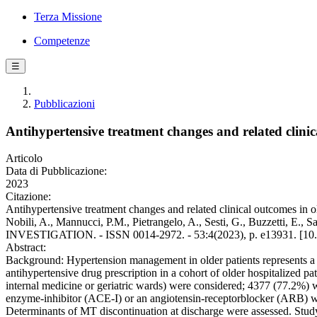
Terza Missione
Competenze
☰
Pubblicazioni
Antihypertensive treatment changes and related clinica
Articolo
Data di Pubblicazione:
2023
Citazione:
Antihypertensive treatment changes and related clinical outcomes in ol
Nobili, A., Mannucci, P.M., Pietrangelo, A., Sesti, G., Buzzetti, E
INVESTIGATION. - ISSN 0014-2972. - 53:4(2023), p. e13931. [10.
Abstract:
Background: Hypertension management in older patients represents a ch
antihypertensive drug prescription in a cohort of older hospitalized pa
internal medicine or geriatric wards) were considered; 4377 (77.2%)
enzyme-inhibitor (ACE-I) or an angiotensin-receptorblocker (ARB) wit
Determinants of MT discontinuation at discharge were assessed. Study