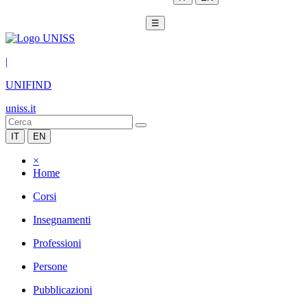
☰
|
UNIFIND
uniss.it
IT
EN
×
Home
Corsi
Insegnamenti
Professioni
Persone
Pubblicazioni