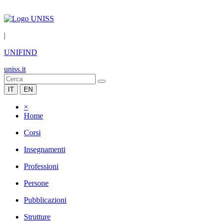
|
UNIFIND
uniss.it
IT
EN
×
Home
Corsi
Insegnamenti
Professioni
Persone
Pubblicazioni
Strutture