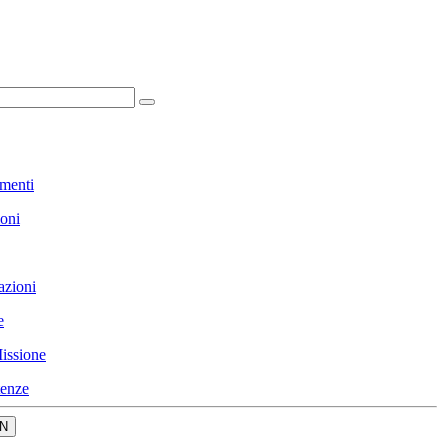
menti
ioni
azioni
e
issione
enze
N