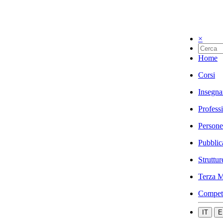
×
Home
Corsi
Insegna
Profess
Persone
Pubblic
Struttur
Terza M
Compet
IT
E