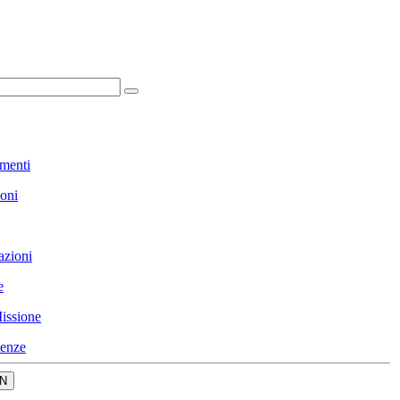
menti
ioni
azioni
e
issione
enze
N