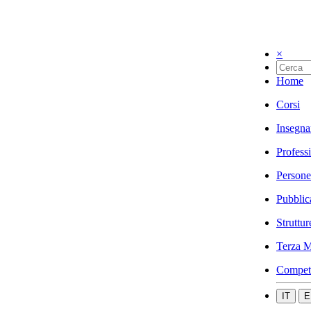
×
Home
Corsi
Insegna
Profess
Persone
Pubblic
Struttur
Terza M
Compet
IT
E