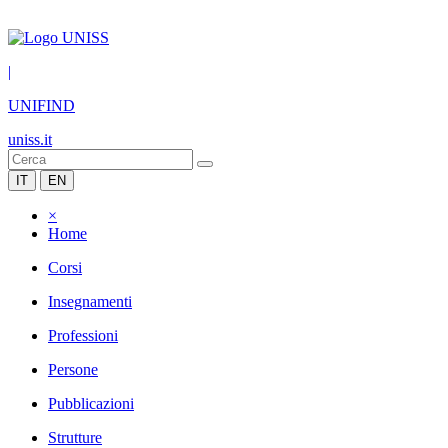
|
UNIFIND
uniss.it
IT
EN
×
Home
Corsi
Insegnamenti
Professioni
Persone
Pubblicazioni
Strutture