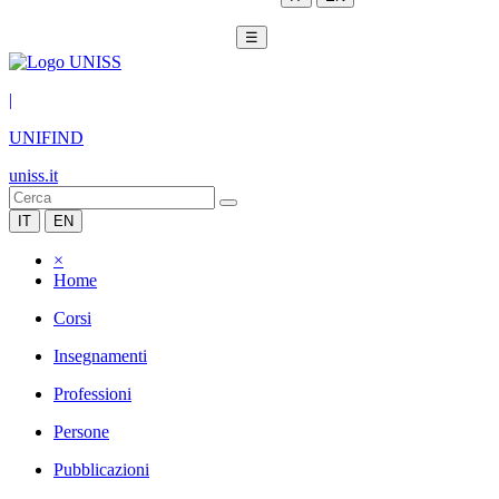
☰
|
UNIFIND
uniss.it
IT
EN
×
Home
Corsi
Insegnamenti
Professioni
Persone
Pubblicazioni