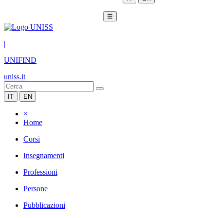
☰
|
UNIFIND
uniss.it
IT
EN
×
Home
Corsi
Insegnamenti
Professioni
Persone
Pubblicazioni