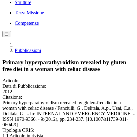
Strutture
Terza Missione
Competenze
☰
Pubblicazioni
Primary hyperparathyroidism revealed by gluten-
free diet in a woman with celiac disease
Articolo
Data di Pubblicazione:
2012
Citazione:
Primary hyperparathyroidism revealed by gluten-free diet in a
woman with celiac disease / Fanciulli, G., Delitala, A.p., Usai, C.a.,
Delitala, G.. - In: INTERNAL AND EMERGENCY MEDICINE. -
ISSN 1970-9366. - 9:(2012), pp. 234-237. [10.1007/s11739-011-
0604-9]
Tipologia CRIS:
1.1 Articolo in rivista