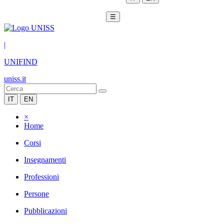
☰
|
UNIFIND
uniss.it
IT
EN
×
Home
Corsi
Insegnamenti
Professioni
Persone
Pubblicazioni