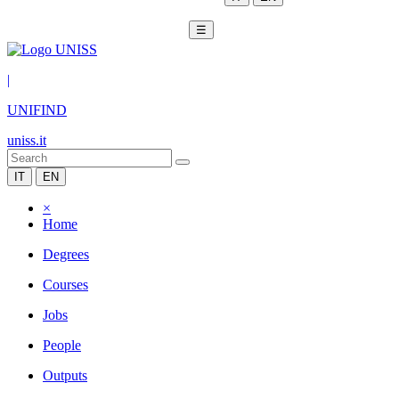
☰
|
UNIFIND
uniss.it
IT
EN
×
Home
Degrees
Courses
Jobs
People
Outputs