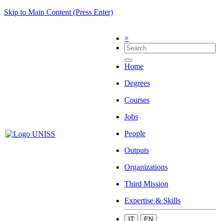
Skip to Main Content (Press Enter)
×
Home
Degrees
Courses
Jobs
People
Outputs
Organizations
Third Mission
Expertise & Skills
IT
EN