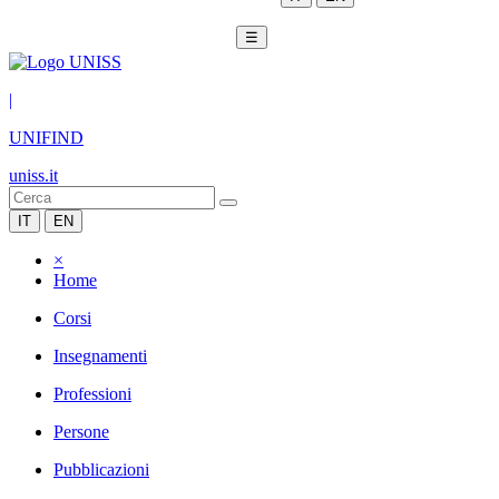
☰
|
UNIFIND
uniss.it
IT
EN
×
Home
Corsi
Insegnamenti
Professioni
Persone
Pubblicazioni