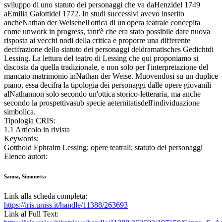
sviluppo di uno statuto dei personaggi che va daHenzidel 1749
aEmilia Galottidel 1772. In studi successivi avevo inserito
ancheNathan der Weisenell'ottica di un'opera teatrale concepita
come unwork in progress, tant'è che era stato possibile dare nuova
risposta ai vecchi nodi della critica e proporre una differente
decifrazione dello statuto dei personaggi deldramatisches Gedichtdi
Lessing. La lettura del teatro di Lessing che qui proponiamo si
discosta da quella tradizionale, e non solo per l'interpretazione del
mancato matrimonio inNathan der Weise. Muovendosi su un duplice
piano, essa decifra la tipologia dei personaggi dalle opere giovanili
alNathannon solo secondo un'ottica storico-letteraria, ma anche
secondo la prospettivasub specie aeternitatisdell'individuazione
simbolica.
Tipologia CRIS:
1.1 Articolo in rivista
Keywords:
Gotthold Ephraim Lessing; opere teatrali; statuto dei personaggi
Elenco autori:
Sanna, Simonetta
Link alla scheda completa:
https://iris.uniss.it/handle/11388/263693
Link al Full Text: