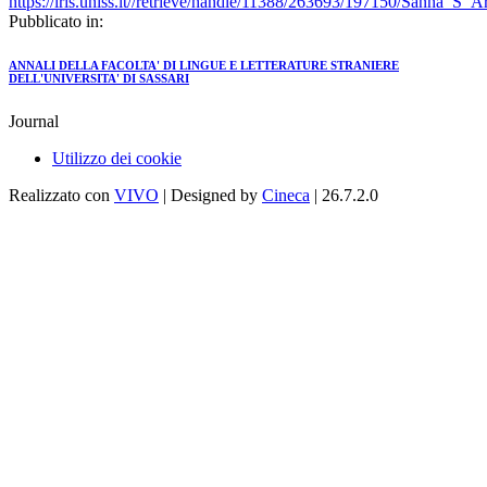
https://iris.uniss.it//retrieve/handle/11388/263693/197150/Sanna_S_
Pubblicato in:
ANNALI DELLA FACOLTA' DI LINGUE E LETTERATURE STRANIERE
DELL'UNIVERSITA' DI SASSARI
Journal
Utilizzo dei cookie
Realizzato con
VIVO
| Designed by
Cineca
| 26.7.2.0