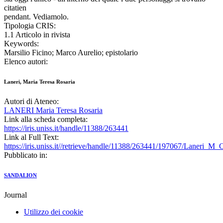
citatien
pendant. Vediamolo.
Tipologia CRIS:
1.1 Articolo in rivista
Keywords:
Marsilio Ficino; Marco Aurelio; epistolario
Elenco autori:
Laneri, Maria Teresa Rosaria
Autori di Ateneo:
LANERI Maria Teresa Rosaria
Link alla scheda completa:
https://iris.uniss.it/handle/11388/263441
Link al Full Text:
https://iris.uniss.it//retrieve/handle/11388/263441/197067/Laneri_M_
Pubblicato in:
SANDALION
Journal
Utilizzo dei cookie