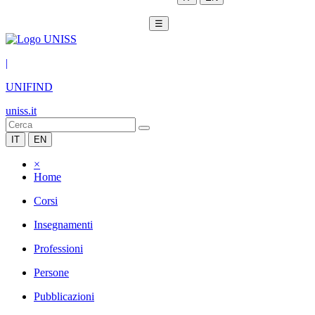
☰
|
UNIFIND
uniss.it
IT
EN
×
Home
Corsi
Insegnamenti
Professioni
Persone
Pubblicazioni