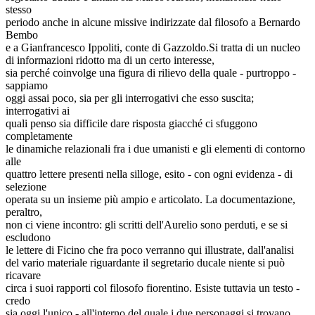
stesso
periodo anche in alcune missive indirizzate dal filosofo a Bernardo
Bembo
e a Gianfrancesco Ippoliti, conte di Gazzoldo.Si tratta di un nucleo
di informazioni ridotto ma di un certo interesse,
sia perché coinvolge una figura di rilievo della quale - purtroppo -
sappiamo
oggi assai poco, sia per gli interrogativi che esso suscita;
interrogativi ai
quali penso sia difficile dare risposta giacché ci sfuggono
completamente
le dinamiche relazionali fra i due umanisti e gli elementi di contorno
alle
quattro lettere presenti nella silloge, esito - con ogni evidenza - di
selezione
operata su un insieme più ampio e articolato. La documentazione,
peraltro,
non ci viene incontro: gli scritti dell'Aurelio sono perduti, e se si
escludono
le lettere di Ficino che fra poco verranno qui illustrate, dall'analisi
del vario materiale riguardante il segretario ducale niente si può
ricavare
circa i suoi rapporti col filosofo fiorentino. Esiste tuttavia un testo -
credo
sia oggi l'unico - all'interno del quale i due personaggi si trovano