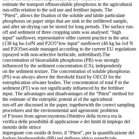
estimate the transport ofbioavailable phosphorus in the agricultural
run-offin relation to the soil use and fertiliser inputs. The
“Pitest”, allows the fixation of the soluble and labile particulate
phosphorus on paper strips that are sink in the unfiltered sample,
and after air-drying can be stored for long periods. The surface run-
off and sediment of three cropping units was analysed: “high
input” sunflower, representative ofthe current practice in the area
(138 kg ha-1ofN and P2O5“low input” sunflower (46 kg ha-1of N
and P2O5set-aside managed according to the current EU regulations
(sprayed with non-selective herbicide, unfertilised).The
concentration of bioavailable phosphorus (PB) was strongly
influenced by the sediment concentration (CS), independenly
on the sediment texture. The concentration of soluble phosphorus
(PS) was always above the threshold fixed by OECD for the
eutrophication ofwater bodies. The concentration of total P in the
sediment (PT) was not significantly influenced by the fertiliser
input. The advantages and disadvantages of the “Pitest” method for
the estimate of the eutrophic potenti al of the agricultural
run-off are discussed in the paper, togetherwith the correct sampling
procedures and the environmental and agronomic problems
of P losses from agroecosystems.Obiettivo della ricerca era la
verifica delle possibilità di applicazione e dei limiti di impiego del
metodo delle strisce
impregnate con ossido di ferro, il “Pitest”, per la quantificazione del
fosforo biodisponibile (PB) nel deflusso idrico superficiale,