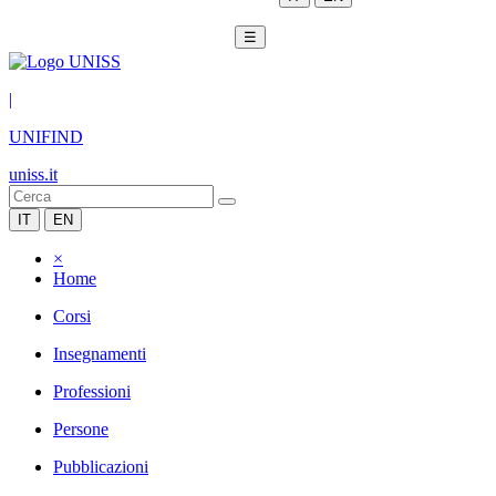
☰
|
UNIFIND
uniss.it
IT
EN
×
Home
Corsi
Insegnamenti
Professioni
Persone
Pubblicazioni