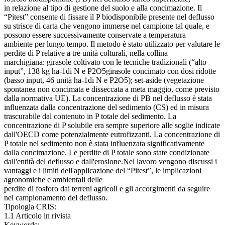
in relazione al tipo di gestione del suolo e alla concimazione. Il
“Pitest” consente di fissare il P biodisponibile presente nel deflusso
su strisce di carta che vengono immerse nel campione tal quale, e
possono essere successivamente conservate a temperatura
ambiente per lungo tempo. Il metodo è stato utilizzato per valutare le
perdite di P relative a tre unità colturali, nella collina
marchigiana: girasole coltivato con le tecniche tradizionali (“alto
input”, 138 kg ha-1di N e P2O5girasole concimato con dosi ridotte
(basso input, 46 unità ha-1di N e P2O5); set-aside (vegetazione
spontanea non concimata e disseccata a meta maggio, come previsto
dalla normativa UE). La concentrazione di PB nel deflusso è stata
influenzata dalla concentrazione del sedimento (CS) ed in misura
trascurabile dal contenuto in P totale del sedimento. La
concentrazione di P solubile era sempre superiore alle soglie indicate
dall'OECD come potenzialmente eutrofizzanti. La concentrazione di
P totale nel sedimento non è stata influenzata significativamente
dalla concimazione. Le perdite di P totale sono state condizionate
dall'entità del deflusso e dall'erosione.Nel lavoro vengono discussi i
vantaggi e i limiti dell'applicazione del “Pitest”, le implicazioni
agronomiche e ambientali delle
perdite di fosforo dai terreni agricoli e gli accorgimenti da seguire
nel campionamento del deflusso.
Tipologia CRIS:
1.1 Articolo in rivista
Keywords: