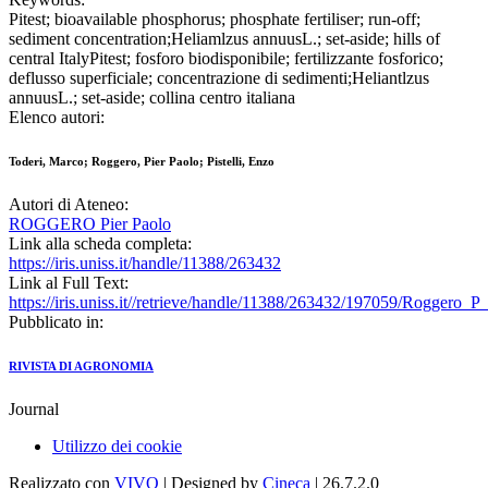
Pitest; bioavailable phosphorus; phosphate fertiliser; run-off;
sediment concentration;Heliamlzus annuusL.; set-aside; hills of
central ItalyPitest; fosforo biodisponibile; fertilizzante fosforico;
deflusso superficiale; concentrazione di sedimenti;Heliantlzus
annuusL.; set-aside; collina centro italiana
Elenco autori:
Toderi, Marco; Roggero, Pier Paolo; Pistelli, Enzo
Autori di Ateneo:
ROGGERO Pier Paolo
Link alla scheda completa:
https://iris.uniss.it/handle/11388/263432
Link al Full Text:
https://iris.uniss.it//retrieve/handle/11388/263432/197059/Roggero_
Pubblicato in:
RIVISTA DI AGRONOMIA
Journal
Utilizzo dei cookie
Realizzato con
VIVO
| Designed by
Cineca
| 26.7.2.0