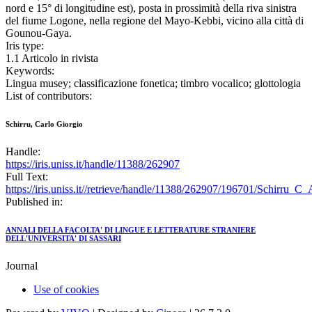
nord e 15° di longitudine est), posta in prossimità della riva sinistra
del fiume Logone, nella regione del Mayo-Kebbi, vicino alla città di
Gounou-Gaya.
Iris type:
1.1 Articolo in rivista
Keywords:
Lingua musey; classificazione fonetica; timbro vocalico; glottologia
List of contributors:
Schirru, Carlo Giorgio
Handle:
https://iris.uniss.it/handle/11388/262907
Full Text:
https://iris.uniss.it//retrieve/handle/11388/262907/196701/Schirru_C
Published in:
ANNALI DELLA FACOLTA' DI LINGUE E LETTERATURE STRANIERE
DELL'UNIVERSITA' DI SASSARI
Journal
Use of cookies