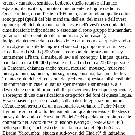
gruppi - camitico, semitico, berbero, quello relativo all'antico
egiziano, il cuscitico, l'omotico - includente le lingue ciadiche.
Queste ultime, quantificate in 195 unità, comprendono quattro o tre
sottogruppi (quelli del biu-mandara, dell'est, del masa e dell'ovest
oppure quelli del biu-mandara, dell'est e dell'ovest) a seconda della
classificazione indipendente o associata al sotto gruppo biu-mandara
(o ramo ciadico-centrale) del ramo masa (vùn màsànà).
Indipendentemente dalla collocazione del ramo masa, questo studio
si rivolge ad una delle lingue del suo sotto gruppo nord, il musey,
classificato da Melis (2002) nella corrispondente sezione musey
unitamente all'ham, al marba, al lew e al monogoy. Lingua, questa,
parlata da circa 196.000 persone in Ciad e da circa 20.000 persone
in Camerun, chiamata anche musei, moussei, moussey, museyna,
musaya, musiina, musoi, mussoy, mosi, bananna, bananna ho ho.
Tenuto conto delle dimensioni del problema, questa analisi costituirà
un contributo iniziale, di natura sperimentale e strumentale, alla
descrizione dei tratti principali di tipo segmentale e soprasegmentale,
a sostegno di una classificazione categorica dei foni di questa lingua.
Essa si baserà, per l'essenziale, sull'analisi di registrazioni audio
effettuate sul terreno da un missionario saveriano, il Padre Marco
Bertoni, e sul confronto dei risultati con quanto emerso sullo stesso
musey dallo studio di Suzanne Platiel (1968) e da quello più recente
contenuto nel lavoro di tesi di Isidore Kemigo (1999-2000). Più
nello specifico, l'inchiesta riguarda la località del Djodo (Gassa,
Bissara, Yakoumba), situata a sud-ovest del Ciad (9° di latitudine