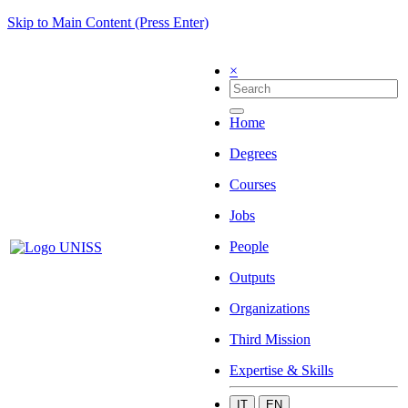
Skip to Main Content (Press Enter)
×
Home
Degrees
Courses
Jobs
People
Outputs
Organizations
Third Mission
Expertise & Skills
IT
EN