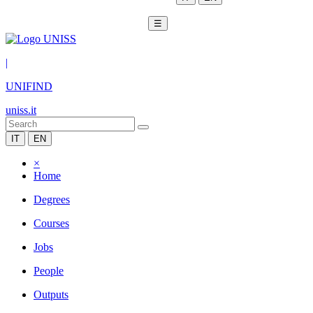
☰
|
UNIFIND
uniss.it
IT
EN
×
Home
Degrees
Courses
Jobs
People
Outputs