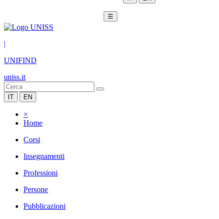
☰
|
UNIFIND
uniss.it
IT
EN
×
Home
Corsi
Insegnamenti
Professioni
Persone
Pubblicazioni