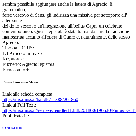
sembra possibile aggiungere anche la lettera di Agrecio. li
grammatico,
forse vescovo di Sens, gli indirizza una missiva per sottoporre all'
attenzione
del dotto vescovo un'integrazione allibellus Capri, un celebrato
contemporaneo. Questa epistola è stata tramandata nella tradizione
manoscritta accanto all'opera di Capro e, naturalmente, dello stesso
Agrecio.
Tipologia CRIS:
1.1 Articolo in rivista
Keywords:
Eucherio; Agrecio; epistola
Elenco autori:
Pintus, Giovanna Maria
Link alla scheda completa:
https://iris.uniss.it/handle/11388/261860
Link al Full Text:
https://iris.uniss.it//retrieve/handle/11388/261860/196630/Pintus_G
Pubblicato in:
SANDALION