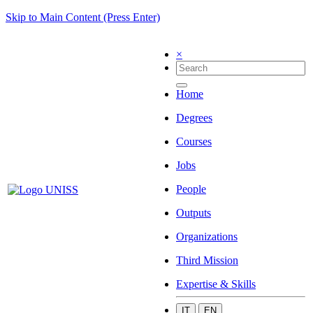
Skip to Main Content (Press Enter)
×
Home
Degrees
Courses
Jobs
People
Outputs
Organizations
Third Mission
Expertise & Skills
IT
EN