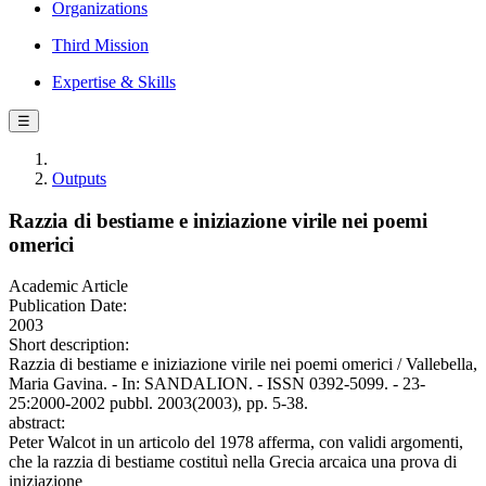
Organizations
Third Mission
Expertise & Skills
☰
Outputs
Razzia di bestiame e iniziazione virile nei poemi
omerici
Academic Article
Publication Date:
2003
Short description:
Razzia di bestiame e iniziazione virile nei poemi omerici / Vallebella,
Maria Gavina. - In: SANDALION. - ISSN 0392-5099. - 23-
25:2000-2002 pubbl. 2003(2003), pp. 5-38.
abstract:
Peter Walcot in un articolo del 1978 afferma, con validi argomenti,
che la razzia di bestiame costituì nella Grecia arcaica una prova di
iniziazione