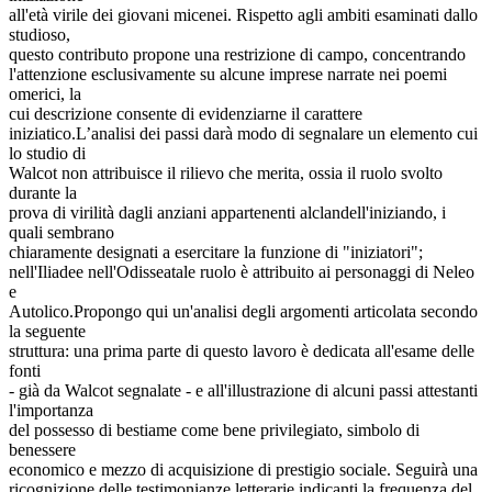
all'età virile dei giovani micenei. Rispetto agli ambiti esaminati dallo
studioso,
questo contributo propone una restrizione di campo, concentrando
l'attenzione esclusivamente su alcune imprese narrate nei poemi
omerici, la
cui descrizione consente di evidenziarne il carattere
iniziatico.L’analisi dei passi darà modo di segnalare un elemento cui
lo studio di
Walcot non attribuisce il rilievo che merita, ossia il ruolo svolto
durante la
prova di virilità dagli anziani appartenenti alclandell'iniziando, i
quali sembrano
chiaramente designati a esercitare la funzione di "iniziatori";
nell'Iliadee nell'Odisseatale ruolo è attribuito ai personaggi di Neleo
e
Autolico.Propongo qui un'analisi degli argomenti articolata secondo
la seguente
struttura: una prima parte di questo lavoro è dedicata all'esame delle
fonti
- già da Walcot segnalate - e all'illustrazione di alcuni passi attestanti
l'importanza
del possesso di bestiame come bene privilegiato, simbolo di
benessere
economico e mezzo di acquisizione di prestigio sociale. Seguirà una
ricognizione delle testimonianze letterarie indicanti la frequenza del