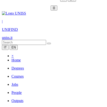
☰
|
UNIFIND
uniss.it
IT
EN
×
Home
Degrees
Courses
Jobs
People
Outputs