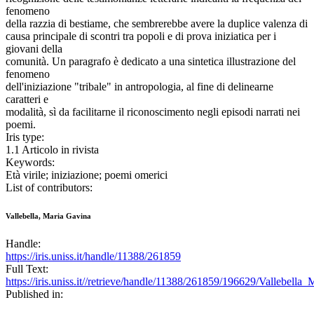
fenomeno
della razzia di bestiame, che sembrerebbe avere la duplice valenza di
causa principale di scontri tra popoli e di prova iniziatica per i
giovani della
comunità. Un paragrafo è dedicato a una sintetica illustrazione del
fenomeno
dell'iniziazione "tribale" in antropologia, al fine di delinearne
caratteri e
modalità, sì da facilitarne il riconoscimento negli episodi narrati nei
poemi.
Iris type:
1.1 Articolo in rivista
Keywords:
Età virile; iniziazione; poemi omerici
List of contributors:
Vallebella, Maria Gavina
Handle:
https://iris.uniss.it/handle/11388/261859
Full Text:
https://iris.uniss.it//retrieve/handle/11388/261859/196629/Vallebell
Published in: