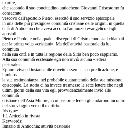
martire,
che secondo il suo concittadino antiocheno Giovanni Crisostomo fu
consacrato
vescovo dall'apostolo Pietro, esercitò il suo servizio episcopale
in una delle più prestigiose comunità cristiane delle origini, in quella
città di Antiochia che aveva accolto l'annunzio evangelico dagli
apostoli
Pietro e Paolo, e nella quale i discepoli di Cristo erano stati chiamati
per la prima volta «cristiani». Ma dell'attività pastorale da lui
compiuta
nella sua città e in tutta la regione della Siria ben poco sappiamo.
Alla sua comunità ecclesiale egli non inviò alcuna «lettera
pastorale».
Eppure viva ed instancabile dovette essere la sua predicazione, e
luminosa
la sua testimonianza, nel probabile quarantennio della sua missione
episcopale. La storia ci ha invece trasmesso le sette lettere che negli
ultimi giorni della sua vita egli provvidenzialmente inviò alle
comunità
cristiane dell'Asia Minore, i cui pastori e fedeli gli andarono incontro
nel suo viaggio verso il martirio.
Iris type:
1.1 Articolo in rivista
Keywords:
Ignazio di Antiochia; attività pastorale