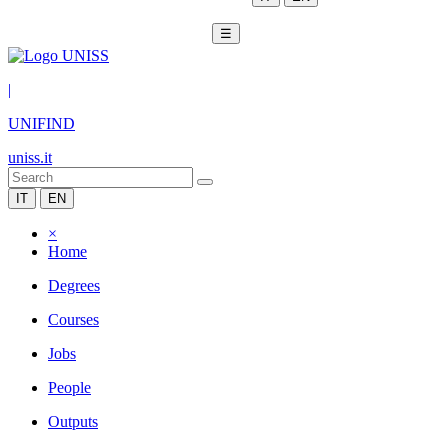
☰
|
UNIFIND
uniss.it
IT
EN
×
Home
Degrees
Courses
Jobs
People
Outputs