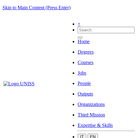
Skip to Main Content (Press Enter)
×
Home
Degrees
Courses
Jobs
People
Outputs
Organizations
Third Mission
Expertise & Skills
IT
EN