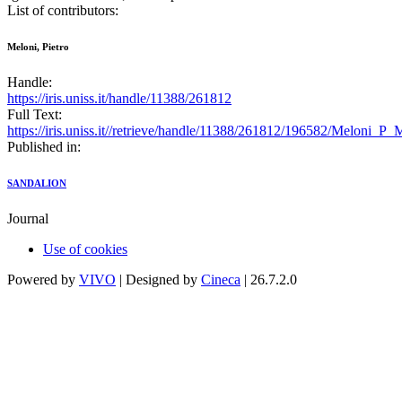
List of contributors:
Meloni, Pietro
Handle:
https://iris.uniss.it/handle/11388/261812
Full Text:
https://iris.uniss.it//retrieve/handle/11388/261812/196582/Meloni_P
Published in:
SANDALION
Journal
Use of cookies
Powered by
VIVO
| Designed by
Cineca
| 26.7.2.0