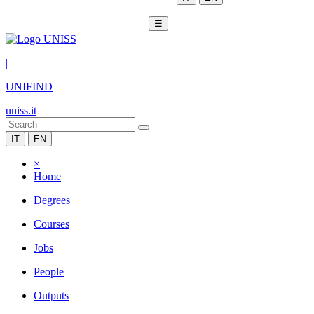
☰
|
UNIFIND
uniss.it
IT
EN
×
Home
Degrees
Courses
Jobs
People
Outputs