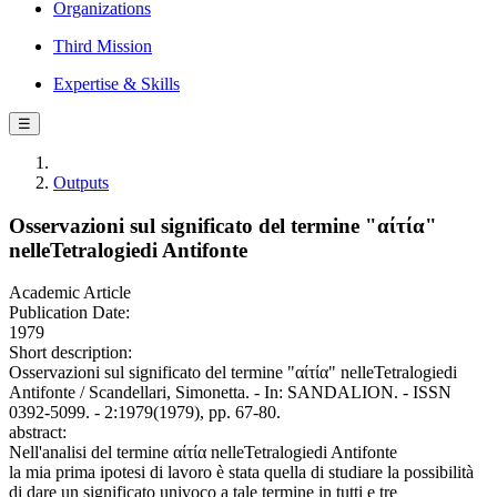
Organizations
Third Mission
Expertise & Skills
☰
Outputs
Osservazioni sul significato del termine "αίτία"
nelleTetralogiedi Antifonte
Academic Article
Publication Date:
1979
Short description:
Osservazioni sul significato del termine "αίτία" nelleTetralogiedi
Antifonte / Scandellari, Simonetta. - In: SANDALION. - ISSN
0392-5099. - 2:1979(1979), pp. 67-80.
abstract:
Nell'analisi del termine αίτία nelleTetralogiedi Antifonte
la mia prima ipotesi di lavoro è stata quella di studiare la possibilità
di dare un significato univoco a tale termine in tutti e tre