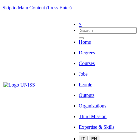
Skip to Main Content (Press Enter)
×
Home
Degrees
Courses
Jobs
People
Outputs
Organizations
Third Mission
Expertise & Skills
IT
EN