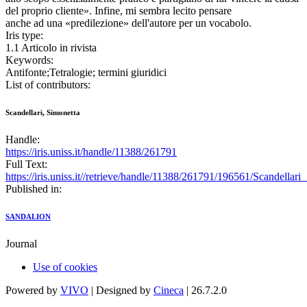
del proprio cliente». Infine, mi sembra lecito pensare
anche ad una «predilezione» dell'autore per un vocabolo.
Iris type:
1.1 Articolo in rivista
Keywords:
Antifonte;Tetralogie; termini giuridici
List of contributors:
Scandellari, Simonetta
Handle:
https://iris.uniss.it/handle/11388/261791
Full Text:
https://iris.uniss.it//retrieve/handle/11388/261791/196561/Scandellar
Published in:
SANDALION
Journal
Use of cookies
Powered by
VIVO
| Designed by
Cineca
| 26.7.2.0