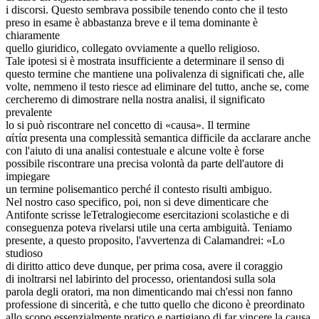
i discorsi. Questo sembrava possibile tenendo conto che il testo
preso in esame è abbastanza breve e il tema dominante è
chiaramente
quello giuridico, collegato ovviamente a quello religioso.
Tale ipotesi si è mostrata insufficiente a determinare il senso di
questo termine che mantiene una polivalenza di significati che, alle
volte, nemmeno il testo riesce ad eliminare del tutto, anche se, come
cercheremo di dimostrare nella nostra analisi, il significato
prevalente
lo si può riscontrare nel concetto di «causa». Il termine
αίτία presenta una complessità semantica difficile da acclarare anche
con l'aiuto di una analisi contestuale e alcune volte è forse
possibile riscontrare una precisa volontà da parte dell'autore di
impiegare
un termine polisemantico perché il contesto risulti ambiguo.
Nel nostro caso specifico, poi, non si deve dimenticare che
Antifonte scrisse leTetralogiecome esercitazioni scolastiche e di
conseguenza poteva rivelarsi utile una certa ambiguità. Teniamo
presente, a questo proposito, l'avvertenza di Calamandrei: «Lo
studioso
di diritto attico deve dunque, per prima cosa, avere il coraggio
di inoltrarsi nel labirinto del processo, orientandosi sulla sola
parola degli oratori, ma non dimenticando mai ch'essi non fanno
professione di sincerità, e che tutto quello che dicono è preordinato
allo scopo essenzialmente pratico e partigiano di far vincere la causa