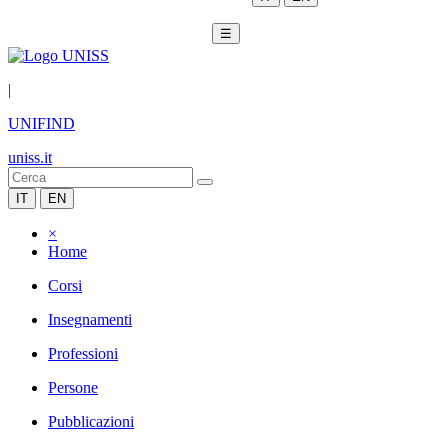
☰
|
UNIFIND
uniss.it
IT
EN
×
Home
Corsi
Insegnamenti
Professioni
Persone
Pubblicazioni