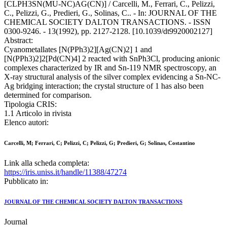
[CLPH3SN(MU-NC)AG(CN)] / Carcelli, M., Ferrari, C., Pelizzi,
C., Pelizzi, G., Predieri, G., Solinas, C.. - In: JOURNAL OF THE
CHEMICAL SOCIETY DALTON TRANSACTIONS. - ISSN
0300-9246. - 13(1992), pp. 2127-2128. [10.1039/dt9920002127]
Abstract:
Cyanometallates [N(PPh3)2][Ag(CN)2] 1 and
[N(PPh3)2]2[Pd(CN)4] 2 reacted with SnPh3Cl, producing anionic
complexes characterized by IR and Sn-119 NMR spectroscopy, an
X-ray structural analysis of the silver complex evidencing a Sn-NC-
Ag bridging interaction; the crystal structure of 1 has also been
determined for comparison.
Tipologia CRIS:
1.1 Articolo in rivista
Elenco autori:
Carcelli, M; Ferrari, C; Pelizzi, C; Pelizzi, G; Predieri, G; Solinas, Costantino
Link alla scheda completa:
https://iris.uniss.it/handle/11388/47274
Pubblicato in:
JOURNAL OF THE CHEMICAL SOCIETY DALTON TRANSACTIONS
Journal