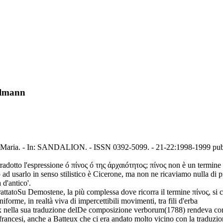
elmann
o, Maria. - In: SANDALION. - ISSN 0392-5099. - 21-22:1998-1999 pub
tradotto l'espressione ó πίνoς ó της άρχαιóτητoς; πίνoς non è un termine fa
 ad usarlo in senso stilistico è Cicerone, ma non ne ricaviamo nulla di p
 d'antico'.
rattatoSu Demostene, la più complessa dove ricorra il termine πίνoς, si c
orme, in realtà viva di impercettibili movimenti, tra fili d'erba
eux nella sua traduzione delDe composizione verborum(1788) rendeva con 
i francesi, anche a Batteux che ci era andato molto vicino con la traduzio