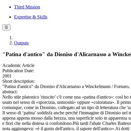
Third Mission
Expertise & Skills
☰
Outputs
"Patina d'antico" da Dioniso d'Alicarnasso a Winck
Academic Article
Publication Date:
2001
Short description:
"Patina d'antico" da Dioniso d'Alicarnasso a Winckelmann / Fornar
abstract:
Nello stile platonico 'riuscito' c'è come una «patina d'antico»: così ho 
usato nel senso di «sporcizia, untuosità» oppure «coloratura». Il primo
comunque, come in Dionisio, collegato ad un tipo di letteratura che 'sa
Il senso di ‘patina’ soddisfa anche perché l'immagine di Dionisio nel t
appena appena mosso dalla brezza, una superficie solo in apparenza unif
e fiori che nella distesa si confondono.Più tardi l'abate Charles Batt
nota aggiungeva: «è il gusto dell'antico, il sapore dell'antico».Ai dott