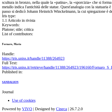
scultura in bronzo, nella quale la «patina», la «sporcizia» che si forma
metallo indica l'antichità delle statue. Quest'analogia con la statuaria
passo si dedicò Johann Heinrich Winckelmann, la cui spiegazione è del 
Iris type:
1.1 Articolo in rivista
Keywords:
Platone; stile; critica
List of contributors:
Fornaro, Maria
Handle:
https://iris.uniss.it/handle/11388/264923
Full Text:
https://iris.uniss.it//retrieve/handle/11388/264923/196160/Fornaro_S
Published in:
SANDALION
Journal
Use of cookies
Powered by
VIVO
| Designed by
Cineca
| 26.7.2.0