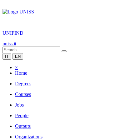
|
UNIFIND
uniss.it
IT
EN
×
Home
Degrees
Courses
Jobs
People
Outputs
Organizations