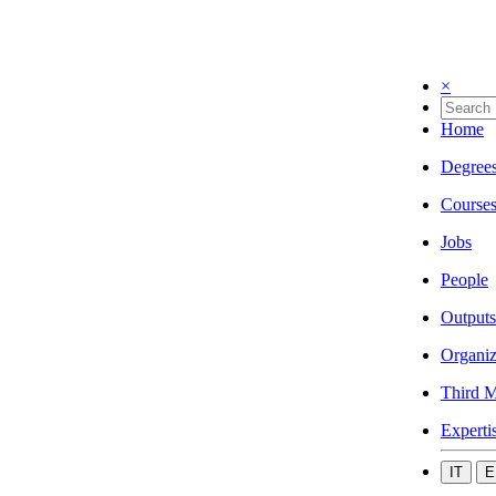
×
Home
Degree
Course
Jobs
People
Outputs
Organiz
Third M
Experti
IT
E