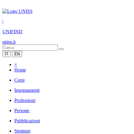
|
UNIFIND
uniss.it
IT
EN
×
Home
Corsi
Insegnamenti
Professioni
Persone
Pubblicazioni
Strutture