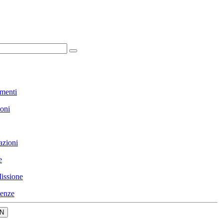
menti
ioni
azioni
e
issione
enze
N