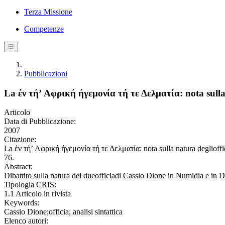
Terza Missione
Competenze
☰
Pubblicazioni
La έν τή’ Aφρική ήγεμoνία τή τε Δελματία: nota sulla
Articolo
Data di Pubblicazione:
2007
Citazione:
La έν τή’ Aφρική ήγεμoνία τή τε Δελματία: nota sulla natura deglio
76.
Abstract:
Dibattito sulla natura dei dueofficiadi Cassio Dione in Numidia e in Da
Tipologia CRIS:
1.1 Articolo in rivista
Keywords:
Cassio Dione;officia; analisi sintattica
Elenco autori: