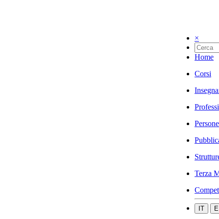
×
Home
Corsi
Insegna
Profess
Persone
Pubblic
Struttur
Terza M
Compet
IT
E