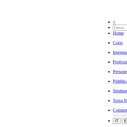
×
Home
Corsi
Insegna
Profess
Persone
Pubblic
Struttur
Terza M
Compet
IT
E