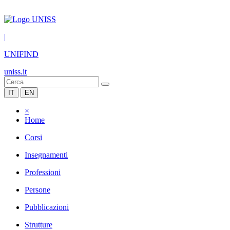
|
UNIFIND
uniss.it
IT
EN
×
Home
Corsi
Insegnamenti
Professioni
Persone
Pubblicazioni
Strutture