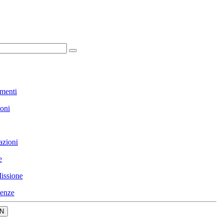
menti
ioni
azioni
e
issione
enze
N