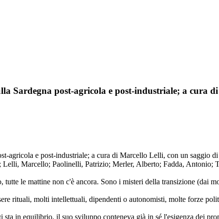
lla Sardegna post-agricola e post-industriale; a cura di
t-agricola e post-industriale; a cura di Marcello Lelli, con un saggio d
Lelli, Marcello; Paolinelli, Patrizio; Merler, Alberto; Fadda, Antonio; 
, tutte le mattine non c'è ancora. Sono i misteri della transizione (dai mode
 rituali, molti intellettuali, dipendenti o autonomisti, molte forze polit
gi sta in equilibrio, il suo sviluppo conteneva già in sé l'esigenza dei p