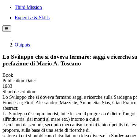
Third Mission
Expertise & Skills
☰
Outputs
Lo Sviluppo che si doveva fermare: saggi e ricerche su
prefazione di Mario A. Toscano
Book
Publication Date:
1983
Short description:
Lo Sviluppo che si doveva fermare: saggi e ricerche sulla Sardegna pos
Francesca; Fiori, Alessandro; Mazzette, Antonietta; Sias, Gian Franco; 
abstract:
La Sardegna è sempre incrisi, tutte le sere il progresso è dietro l'angolo
all'industria, dai monti al mare etc.) intorno a cui si
esercitano da sempre, secondo meccanismi ormai tanto ripetitivi da essere
proporre, sulla base di una serie di ricerche di
settore di cui si pubblicano i risultati una idea diversa: la Sardegna og