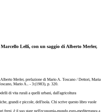
 Marcello Lelli, con un saggio di Alberto Merler,
i Alberto Merler, prefazione di Mario A. Toscano / Dettori, Maria
Toscano, Mario A.. - 3:(1983), p. 320.
lli di vita rurali a quelli urbani, dall'agricoltura
iche, grandi e piccole, dell'isola. Chi scrive questo libro vuole
ropri freni, è il suo stare nell'economia-mondo euro-mediterranea a