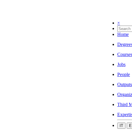
×
Home
Degree
Course
Jobs
People
Outputs
Organiz
Third M
Experti
IT
E