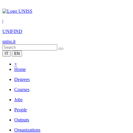
|
UNIFIND
uniss.it
IT
EN
×
Home
Degrees
Courses
Jobs
People
Outputs
Organizations