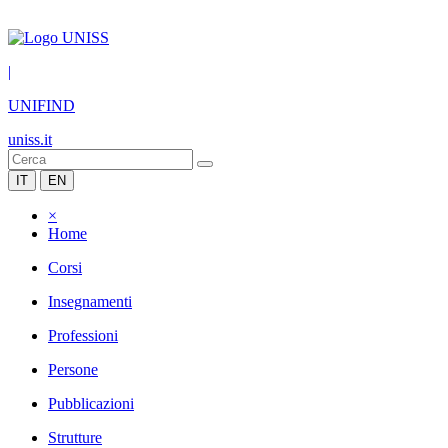
|
UNIFIND
uniss.it
IT
EN
×
Home
Corsi
Insegnamenti
Professioni
Persone
Pubblicazioni
Strutture