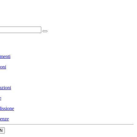
menti
ioni
azioni
e
issione
enze
N