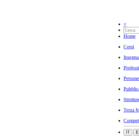
×
Home
Corsi
Insegna
Profess
Persone
Pubblic
Struttur
Terza M
Compet
IT
E