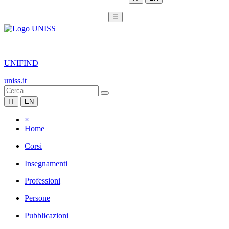
☰
|
UNIFIND
uniss.it
IT
EN
×
Home
Corsi
Insegnamenti
Professioni
Persone
Pubblicazioni