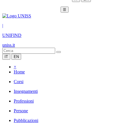
☰
|
UNIFIND
uniss.it
IT
EN
×
Home
Corsi
Insegnamenti
Professioni
Persone
Pubblicazioni