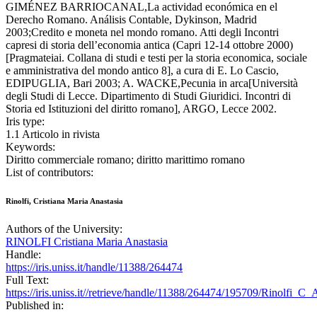
GIMÉNEZ BARRIOCANAL,La actividad económica en el
Derecho Romano. Análisis Contable, Dykinson, Madrid
2003;Credito e moneta nel mondo romano. Atti degli Incontri
capresi di storia dell’economia antica (Capri 12-14 ottobre 2000)
[Pragmateiai. Collana di studi e testi per la storia economica, sociale
e amministrativa del mondo antico 8], a cura di E. Lo Cascio,
EDIPUGLIA, Bari 2003; A. WACKE,Pecunia in arca[Università
degli Studi di Lecce. Dipartimento di Studi Giuridici. Incontri di
Storia ed Istituzioni del diritto romano], ARGO, Lecce 2002.
Iris type:
1.1 Articolo in rivista
Keywords:
Diritto commerciale romano; diritto marittimo romano
List of contributors:
Rinolfi, Cristiana Maria Anastasia
Authors of the University:
RINOLFI Cristiana Maria Anastasia
Handle:
https://iris.uniss.it/handle/11388/264474
Full Text:
https://iris.uniss.it//retrieve/handle/11388/264474/195709/Rinolfi_
Published in: