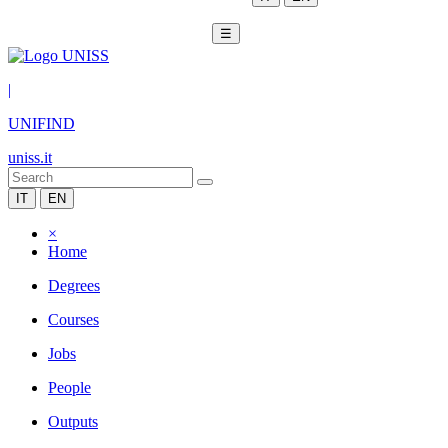
☰
|
UNIFIND
uniss.it
IT
EN
×
Home
Degrees
Courses
Jobs
People
Outputs