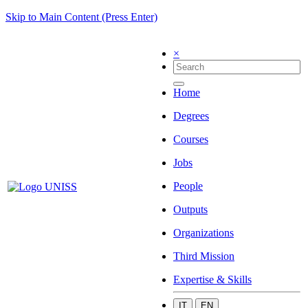
Skip to Main Content (Press Enter)
×
Home
Degrees
Courses
Jobs
People
Outputs
Organizations
Third Mission
Expertise & Skills
IT
EN