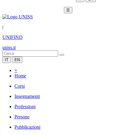
☰
|
UNIFIND
uniss.it
IT
EN
×
Home
Corsi
Insegnamenti
Professioni
Persone
Pubblicazioni