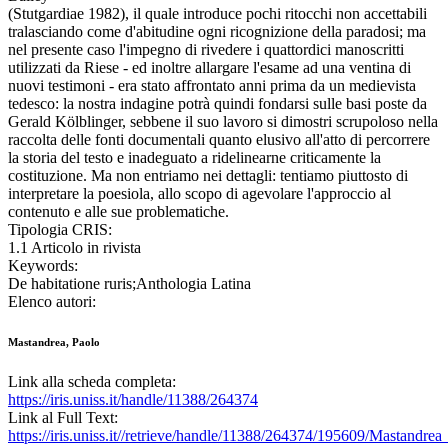
(Stutgardiae 1982), il quale introduce pochi ritocchi non accettabili
tralasciando come d'abitudine ogni ricognizione della paradosi; ma
nel presente caso l'impegno di rivedere i quattordici manoscritti
utilizzati da Riese - ed inoltre allargare l'esame ad una ventina di
nuovi testimoni - era stato affrontato anni prima da un medievista
tedesco: la nostra indagine potrà quindi fondarsi sulle basi poste da
Gerald Kölblinger, sebbene il suo lavoro si dimostri scrupoloso nella
raccolta delle fonti documentali quanto elusivo all'atto di percorrere
la storia del testo e inadeguato a ridelinearne criticamente la
costituzione. Ma non entriamo nei dettagli: tentiamo piuttosto di
interpretare la poesiola, allo scopo di agevolare l'approccio al
contenuto e alle sue problematiche.
Tipologia CRIS:
1.1 Articolo in rivista
Keywords:
De habitatione ruris;Anthologia Latina
Elenco autori:
Mastandrea, Paolo
Link alla scheda completa:
https://iris.uniss.it/handle/11388/264374
Link al Full Text:
https://iris.uniss.it//retrieve/handle/11388/264374/195609/Mastandrea