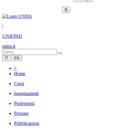
☰
|
UNIFIND
uniss.it
IT
EN
×
Home
Corsi
Insegnamenti
Professioni
Persone
Pubblicazioni