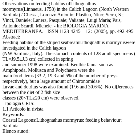
Observations on feeding habitus ofLithognathus
mormyrus(Linnaeus, 1758) in the Calich Lagoon (North Western
Sardinia) / Chessa, Lorenzo Antonio; Plastina, Nino; Serra, S.;
Vinci, Daniele; Lanera, Pasquale; Valiante, Luigi Maria; Pais,
Antonio; Scardi, Michele. - In: BIOLOGIA MARINA
MEDITERRANEA. - ISSN 1123-4245. - 12:1(2005), pp. 492-495.
Abstract:
Feeding habitus of the striped seabreamLithognathus mormyruswere
investigated in the Calich lagoon
(NW Sardinia, Italy). The stomach contents of 128 adult specimens (
TL=J9.5±J.3 cm) collected in spring
and summer 1998 were examined. Benthic fauna such as
Amphipoda, Mollusca and Polychaeta were the
main food items (33.2, 19.3 and 5% of the number of preys
respectively), but a large amount of Chironomidae
larvae and detritus was also found (1/.6 and 30.6%). No dijJerences
between the diet of 2 fish size
classes (20<TL≥20 cm) were observed.
Tipologia CRIS:
1.1 Articolo in rivista
Keywords:
Coastal Lagoons;Lithognathus mormyrus; feeding behaviour;
Sardinia
Elenco autori: