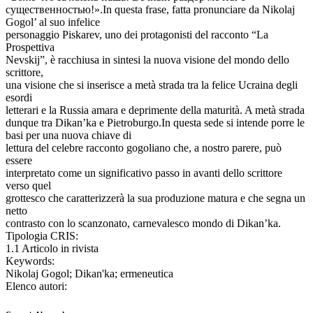
существенностью!».In questa frase, fatta pronunciare da Nikolaj
Gogol’ al suo infelice
personaggio Piskarev, uno dei protagonisti del racconto “La
Prospettiva
Nevskij”, è racchiusa in sintesi la nuova visione del mondo dello
scrittore,
una visione che si inserisce a metà strada tra la felice Ucraina degli
esordi
letterari e la Russia amara e deprimente della maturità. A metà strada
dunque tra Dikan’ka e Pietroburgo.In questa sede si intende porre le
basi per una nuova chiave di
lettura del celebre racconto gogoliano che, a nostro parere, può
essere
interpretato come un significativo passo in avanti dello scrittore
verso quel
grottesco che caratterizzerà la sua produzione matura e che segna un
netto
contrasto con lo scanzonato, carnevalesco mondo di Dikan’ka.
Tipologia CRIS:
1.1 Articolo in rivista
Keywords:
Nikolaj Gogol; Dikan'ka; ermeneutica
Elenco autori: