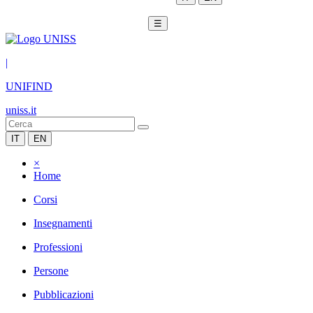
☰
|
UNIFIND
uniss.it
IT
EN
×
Home
Corsi
Insegnamenti
Professioni
Persone
Pubblicazioni