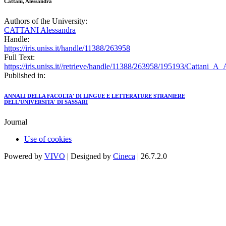
Cattani, Alessandra
Authors of the University:
CATTANI Alessandra
Handle:
https://iris.uniss.it/handle/11388/263958
Full Text:
https://iris.uniss.it//retrieve/handle/11388/263958/195193/Cattani_
Published in:
ANNALI DELLA FACOLTA' DI LINGUE E LETTERATURE STRANIERE
DELL'UNIVERSITA' DI SASSARI
Journal
Use of cookies
Powered by
VIVO
| Designed by
Cineca
| 26.7.2.0