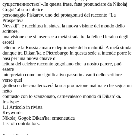
существенностью!».In questa frase, fatta pronunciare da Nikolaj
Gogol’ al suo infelice
personaggio Piskarev, uno dei protagonisti del racconto “La
Prospettiva
Nevskij”, è racchiusa in sintesi la nuova visione del mondo dello
scrittore,
una visione che si inserisce a metà strada tra la felice Ucraina degli
esordi
letterari e la Russia amara e deprimente della maturità. A metà strada
dunque tra Dikan’ka e Pietroburgo.In questa sede si intende porre le
basi per una nuova chiave di
lettura del celebre racconto gogoliano che, a nostro parere, può
essere
interpretato come un significativo passo in avanti dello scrittore
verso quel
grottesco che caratterizzerà la sua produzione matura e che segna un
netto
contrasto con lo scanzonato, carnevalesco mondo di Dikan’ka.
Iris type:
1.1 Articolo in rivista
Keywords:
Nikolaj Gogol; Dikan'ka; ermeneutica
List of contributors: