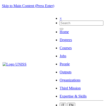
Skip to Main Content (Press Enter)
×
Home
Degrees
Courses
Jobs
People
Outputs
Organizations
Third Mission
Expertise & Skills
IT
EN