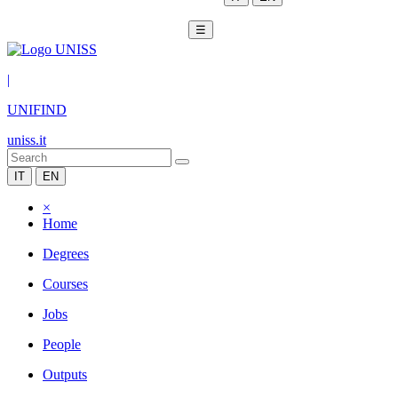
☰
|
UNIFIND
uniss.it
IT
EN
×
Home
Degrees
Courses
Jobs
People
Outputs