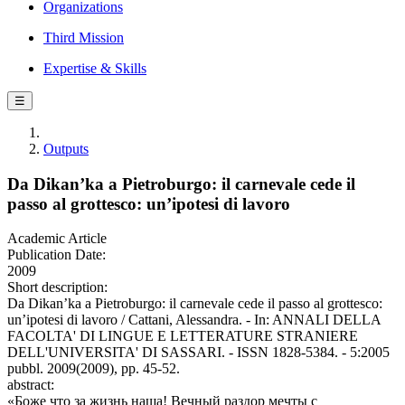
Organizations
Third Mission
Expertise & Skills
☰
Outputs
Da Dikan’ka a Pietroburgo: il carnevale cede il
passo al grottesco: un’ipotesi di lavoro
Academic Article
Publication Date:
2009
Short description:
Da Dikan’ka a Pietroburgo: il carnevale cede il passo al grottesco:
un’ipotesi di lavoro / Cattani, Alessandra. - In: ANNALI DELLA
FACOLTA' DI LINGUE E LETTERATURE STRANIERE
DELL'UNIVERSITA' DI SASSARI. - ISSN 1828-5384. - 5:2005
pubbl. 2009(2009), pp. 45-52.
abstract:
«Боже что за жизнь наша! Вечный раздор мечты с