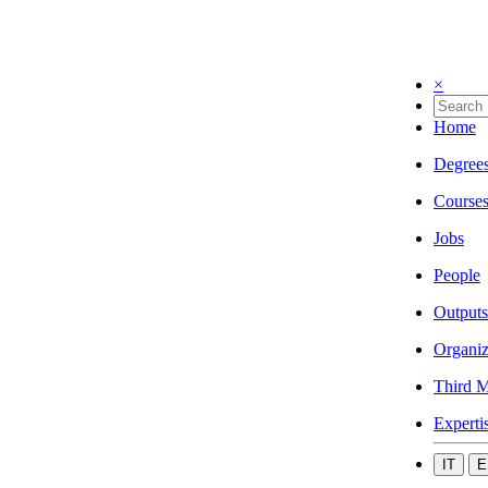
×
Home
Degree
Course
Jobs
People
Outputs
Organiz
Third M
Experti
IT
E