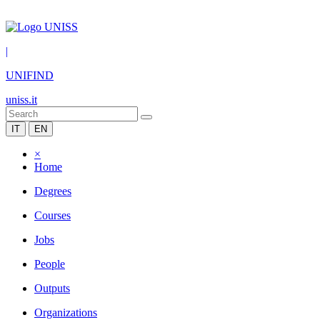
|
UNIFIND
uniss.it
IT
EN
×
Home
Degrees
Courses
Jobs
People
Outputs
Organizations