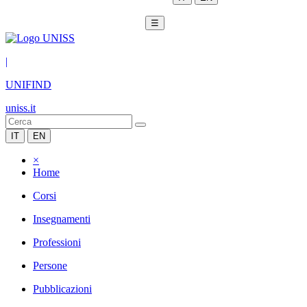
☰
|
UNIFIND
uniss.it
IT
EN
×
Home
Corsi
Insegnamenti
Professioni
Persone
Pubblicazioni