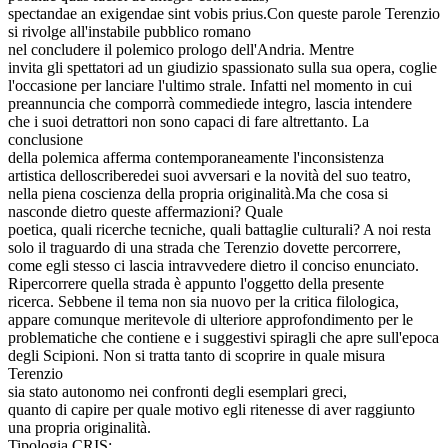
spectandae an exigendae sint vobis prius.Con queste parole Terenzio
si rivolge all'instabile pubblico romano
nel concludere il polemico prologo dell'Andria. Mentre
invita gli spettatori ad un giudizio spassionato sulla sua opera, coglie
l'occasione per lanciare l'ultimo strale. Infatti nel momento in cui
preannuncia che comporrà commediede integro, lascia intendere
che i suoi detrattori non sono capaci di fare altrettanto. La
conclusione
della polemica afferma contemporaneamente l'inconsistenza
artistica delloscriberedei suoi avversari e la novità del suo teatro,
nella piena coscienza della propria originalità.Ma che cosa si
nasconde dietro queste affermazioni? Quale
poetica, quali ricerche tecniche, quali battaglie culturali? A noi resta
solo il traguardo di una strada che Terenzio dovette percorrere,
come egli stesso ci lascia intravvedere dietro il conciso enunciato.
Ripercorrere quella strada è appunto l'oggetto della presente
ricerca. Sebbene il tema non sia nuovo per la critica filologica,
appare comunque meritevole di ulteriore approfondimento per le
problematiche che contiene e i suggestivi spiragli che apre sull'epoca
degli Scipioni. Non si tratta tanto di scoprire in quale misura
Terenzio
sia stato autonomo nei confronti degli esemplari greci,
quanto di capire per quale motivo egli ritenesse di aver raggiunto
una propria originalità.
Tipologia CRIS: