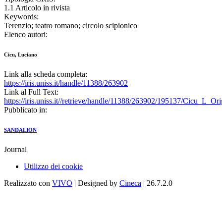
1.1 Articolo in rivista
Keywords:
Terenzio; teatro romano; circolo scipionico
Elenco autori:
Cicu, Luciano
Link alla scheda completa:
https://iris.uniss.it/handle/11388/263902
Link al Full Text:
https://iris.uniss.it//retrieve/handle/11388/263902/195137/Cicu_L_Or
Pubblicato in:
SANDALION
Journal
Utilizzo dei cookie
Realizzato con
VIVO
| Designed by
Cineca
| 26.7.2.0