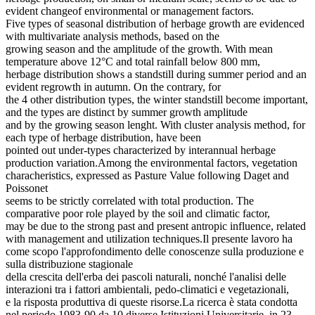
evident changeof environmental or management factors.
Five types of seasonal distribution of herbage growth are evidenced
with multivariate analysis methods, based on the
growing season and the amplitude of the growth. With mean
temperature above 12°C and total rainfall below 800 mm,
herbage distribution shows a standstill during summer period and an
evident regrowth in autumn. On the contrary, for
the 4 other distribution types, the winter standstill become important,
and the types are distinct by summer growth amplitude
and by the growing season lenght. With cluster analysis method, for
each type of herbage distribution, have been
pointed out under-types characterized by interannual herbage
production variation.Among the environmental factors, vegetation
characheristics, expressed as Pasture Value following Daget and
Poissonet
seems to be strictly correlated with total production. The
comparative poor role played by the soil and climatic factor,
may be due to the strong past and present antropic influence, related
with management and utilization techniques.Il presente lavoro ha
come scopo l'approfondimento delle conoscenze sulla produzione e
sulla distribuzione stagionale
della crescita dell'erba dei pascoli naturali, nonché l'analisi delle
interazioni tra i fattori ambientali, pedo-climatici e vegetazionali,
e la risposta produttiva di queste risorse.La ricerca è stata condotta
nel periodo 1983-90 da 10 diverse Istituzioni Universitarie, in 23