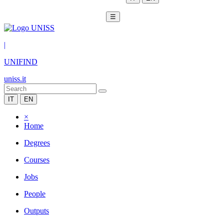
☰
|
UNIFIND
uniss.it
IT
EN
×
Home
Degrees
Courses
Jobs
People
Outputs