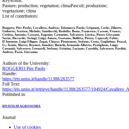
Keywords:
Pasture; production; vegetation; climaPascoli; produzione;
vegetazione; clima
List of contributors:
Roggero, Pier Paolo; Cavallero, Andrea; Talamucci, Paolo; Grignani, Carlo; Ziliotto,
Umberto; Scotton, Michele; Santilocchi, Rodolfo; Basso, Francesco; Carone, Franco;
Corleto, Antonio; Cazzato, Eugenio; Cosentino, Salvatore; Litrico, Pietro Giovanni;
Sarno, Riccardo; Stringi, Luigi; Amato, Gaetano; Bullitta, Pietro; Caporali, Fabio;
D'Antuono, Luigi Filippo; Zagni, Chiara; Piemontese, Stefano; Costa, Guglielmo; Pascal,
G.; Acutis, Marco; Reyneri, Amedeo; Bianchi, Armando Alberto; Postiglione, Luigi;
Cassaniti, Salvatore; Leonardi, Stefano; Gristina, Luciano; Caredda, Salvatore; Pardini,
Andrea; Pazzi, Giovanna
Authors of the University:
ROGGERO Pier Paolo
Handle:
https://iris.uniss.it/handle/11388/263577
Full Text:
https://iris.uniss.it//retrieve/handle/11388/263577/194924/Cavallero
Published in:
RIVISTA DI AGRONOMIA
Journal
Use of cookies