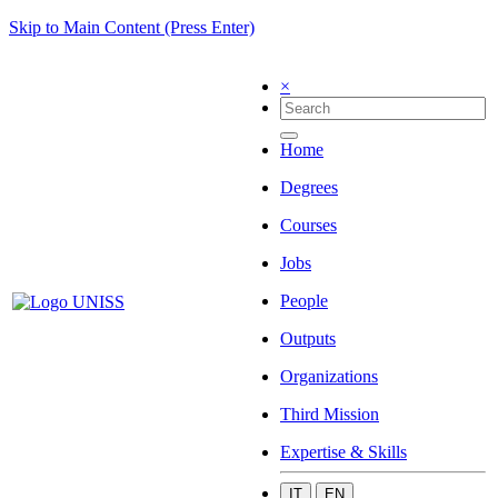
Skip to Main Content (Press Enter)
×
Home
Degrees
Courses
Jobs
People
Outputs
Organizations
Third Mission
Expertise & Skills
IT
EN