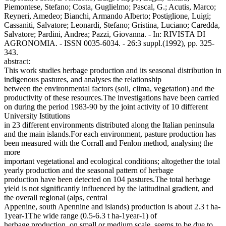
Piemontese, Stefano; Costa, Guglielmo; Pascal, G.; Acutis, Marco;
Reyneri, Amedeo; Bianchi, Armando Alberto; Postiglione, Luigi;
Cassaniti, Salvatore; Leonardi, Stefano; Gristina, Luciano; Caredda,
Salvatore; Pardini, Andrea; Pazzi, Giovanna. - In: RIVISTA DI
AGRONOMIA. - ISSN 0035-6034. - 26:3 suppl.(1992), pp. 325-
343.
abstract:
This work studies herbage production and its seasonal distribution in
indigenous pastures, and analyses the relationship
between the environmental factors (soil, clima, vegetation) and the
productivity of these resources.The investigations have been carried
on during the period 1983-90 by the joint activity of 10 different
University Istitutions
in 23 different environments distributed along the Italian peninsula
and the main islands.For each environment, pasture production has
been measured with the Corrall and Fenlon method, analysing the
more
important vegetational and ecological conditions; altogether the total
yearly production and the seasonal pattern of herbage
production have been detected on 104 pastures.The total herbage
yield is not significantly influenced by the latitudinal gradient, and
the overall regional (alps, central
Appenine, south Apennine and islands) production is about 2.3 t ha-
1year-1The wide range (0.5-6.3 t ha-1year-1) of
herbage production, on small or medium scale, seems to be due to