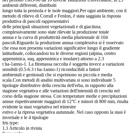
ambienti differenti, distribuiti
lungo tutta la penisola e le isole maggiori.Per ogni ambiente, con il
metodo di rilievo di Corrall e Fenlon, è stata saggiata la risposta
produttiva di pascoli rappresentativi
delle principali situazioni vegetazionali e di giacitura;
complessivamente sono state rilevate la produzione totale
annua e la curva di produttività media pluriennale di 104
pascoli.Riguardo la produzione annua complessiva si è osservato
che essa non presenta variazioni significative lungo il gradiente
latitudinale, collocandosi tra le diverse regioni (alpina, centro
appenninica, suq, appenninica e insulare) attorno a 2.3
t ha-1anno-1. La fitomassa raccolta è soggetta invece a variazioni
sensibili (0.5-6.3 t ha-1anno-1) riconducibili a fattori
ambientali e gestionali che si esprimono su piccola e media
scala.Con metodi di analisi multivariata si sono individuate 5
tipologie distributive della crescita dell'erba, in rapporto alla
stagione vegetativa e alle variazioni dell'intensità di crescita nel
corso della stagione stessa. Con temperature medie e precipitazioni
annue rispettivamente maggiori di 12°C e minori di 800 mm, risulta
evidente la stasi vegetativa nel trimestre
estivo e la ripresa vegetativa autunnale. Nel caso opposto la stasi è
invernale e le 4 tipologie
Iris type:
1.1 Articolo in rivista