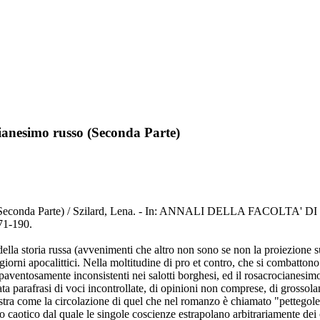
ianesimo russo (Seconda Parte)
o russo (Seconda Parte) / Szilard, Lena. - In: ANNALI DELLA 
71-190.
lla storia russa (avvenimenti che altro non sono se non la proiezione su
giorni apocalittici. Nella moltitudine di pro et contro, che si combattono
spaventosamente inconsistenti nei salotti borghesi, ed il rosacrocianesimo
a parafrasi di voci incontrollate, di opinioni non comprese, di grossolani 
ra come la circolazione di quel che nel romanzo è chiamato "pettegolezz
o caotico dal quale le singole coscienze estrapolano arbitrariamente dei