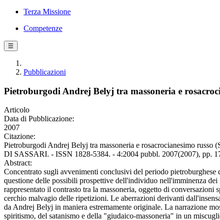
Terza Missione
Competenze
☰
Pubblicazioni
Pietroburgodi Andrej Belyj tra massoneria e rosacroc
Articolo
Data di Pubblicazione:
2007
Citazione:
Pietroburgodi Andrej Belyj tra massoneria e rosacrocianesim
DI SASSARI. - ISSN 1828-5384. - 4:2004 pubbl. 2007(2007), pp. 1
Abstract:
Concentrato sugli avvenimenti conclusivi del periodo pietroburghese de
questione delle possibili prospettive dell'individuo nell'imminenza dei 
rappresentato il contrasto tra la massoneria, oggetto di conversazioni 
cerchio malvagio delle ripetizioni. Le aberrazioni derivanti dall'insensat
da Andrej Belyj in maniera estremamente originale. La narrazione most
spiritismo, del satanismo e della "giudaico-massoneria" in un miscugli