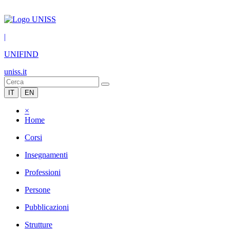
|
UNIFIND
uniss.it
IT
EN
×
Home
Corsi
Insegnamenti
Professioni
Persone
Pubblicazioni
Strutture