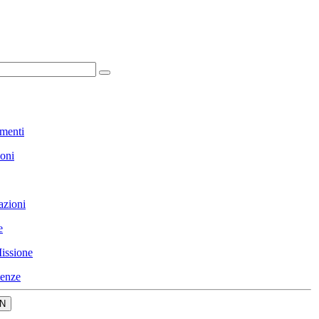
menti
ioni
azioni
e
issione
enze
N