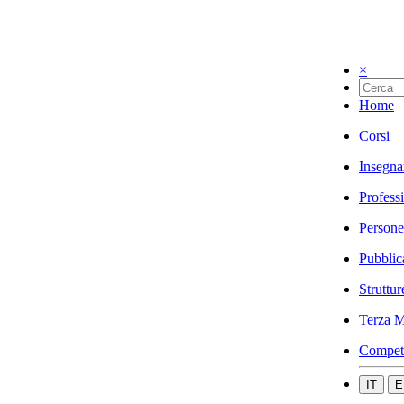
×
Home
Corsi
Insegna
Profess
Persone
Pubblic
Struttur
Terza M
Compet
IT
E