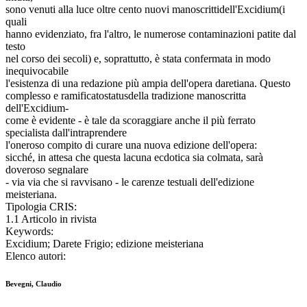
sono venuti alla luce oltre cento nuovi manoscrittidell'Excidium(i
quali
hanno evidenziato, fra l'altro, le numerose contaminazioni patite dal
testo
nel corso dei secoli) e, soprattutto, è stata confermata in modo
inequivocabile
l'esistenza di una redazione più ampia dell'opera daretiana. Questo
complesso e ramificatostatusdella tradizione manoscritta
dell'Excidium-
come è evidente - è tale da scoraggiare anche il più ferrato
specialista dall'intraprendere
l'oneroso compito di curare una nuova edizione dell'opera:
sicché, in attesa che questa lacuna ecdotica sia colmata, sarà
doveroso segnalare
- via via che si ravvisano - le carenze testuali dell'edizione
meisteriana.
Tipologia CRIS:
1.1 Articolo in rivista
Keywords:
Excidium; Darete Frigio; edizione meisteriana
Elenco autori:
Bevegni, Claudio