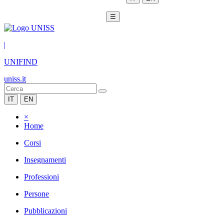
☰
|
UNIFIND
uniss.it
IT
EN
×
Home
Corsi
Insegnamenti
Professioni
Persone
Pubblicazioni