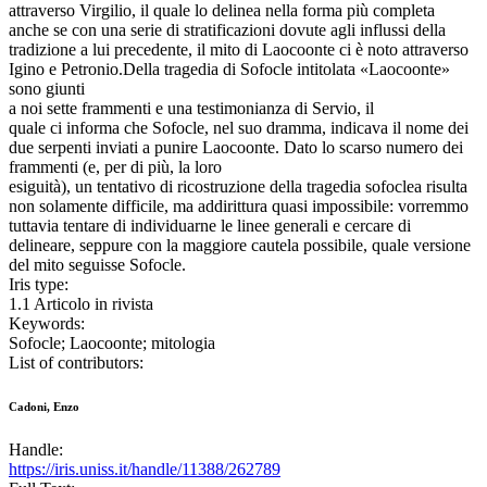
attraverso Virgilio, il quale lo delinea nella forma più completa
anche se con una serie di stratificazioni dovute agli influssi della
tradizione a lui precedente, il mito di Laocoonte ci è noto attraverso
Igino e Petronio.Della tragedia di Sofocle intitolata «Laocoonte»
sono giunti
a noi sette frammenti e una testimonianza di Servio, il
quale ci informa che Sofocle, nel suo dramma, indicava il nome dei
due serpenti inviati a punire Laocoonte. Dato lo scarso numero dei
frammenti (e, per di più, la loro
esiguità), un tentativo di ricostruzione della tragedia sofoclea risulta
non solamente difficile, ma addirittura quasi impossibile: vorremmo
tuttavia tentare di individuarne le linee generali e cercare di
delineare, seppure con la maggiore cautela possibile, quale versione
del mito seguisse Sofocle.
Iris type:
1.1 Articolo in rivista
Keywords:
Sofocle; Laocoonte; mitologia
List of contributors:
Cadoni, Enzo
Handle:
https://iris.uniss.it/handle/11388/262789