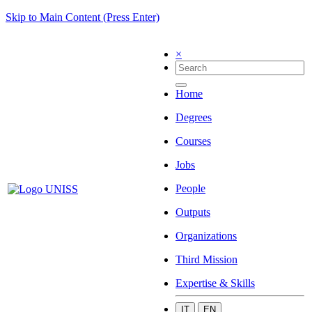
Skip to Main Content (Press Enter)
×
Home
Degrees
Courses
Jobs
People
Outputs
Organizations
Third Mission
Expertise & Skills
IT
EN