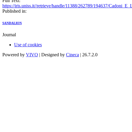
Full Text:
https://iris.uniss.it//retrieve/handle/11388/262789/194637/Cadoni_E
Published in:
SANDALION
Journal
Use of cookies
Powered by
VIVO
| Designed by
Cineca
| 26.7.2.0