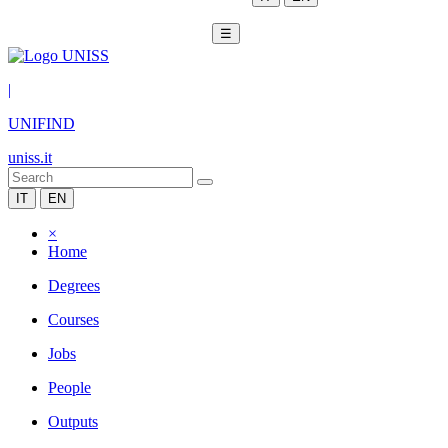
☰
|
UNIFIND
uniss.it
IT
EN
×
Home
Degrees
Courses
Jobs
People
Outputs