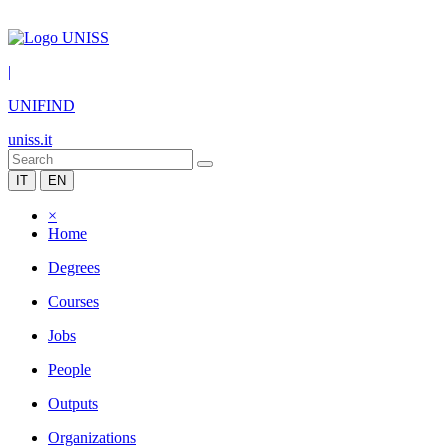
|
UNIFIND
uniss.it
IT
EN
×
Home
Degrees
Courses
Jobs
People
Outputs
Organizations