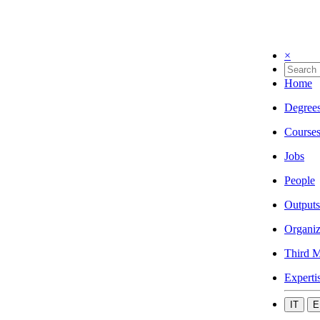
×
Home
Degree
Course
Jobs
People
Outputs
Organiz
Third M
Experti
IT
E