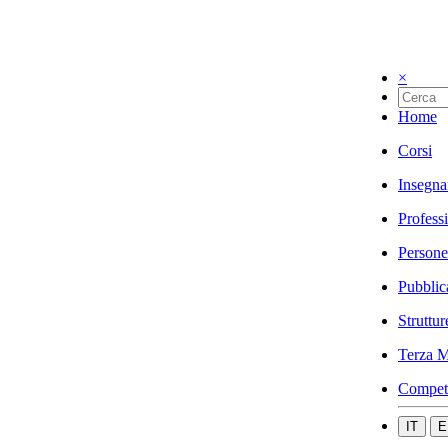
×
Home
Corsi
Insegna
Profess
Persone
Pubblic
Struttur
Terza M
Compet
IT
E