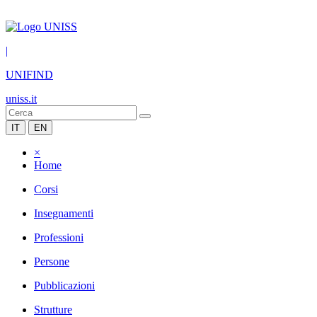
|
UNIFIND
uniss.it
IT
EN
×
Home
Corsi
Insegnamenti
Professioni
Persone
Pubblicazioni
Strutture