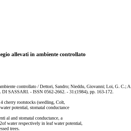
liegio allevati in ambiente controllato
ati in ambiente controllato / Dettori, Sandro; Nieddu, Giovanni; Loi, 
SARI. - ISSN 0562-2662. - 31:(1984), pp. 163-172.
 cherry rootstocks (seedling, Colt,
water potential, stomatal conductance
nti al and stomatal conductance, a
f water respectively in leaf water potential,
ssed trees.