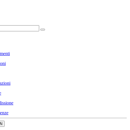
menti
ioni
azioni
e
issione
enze
N