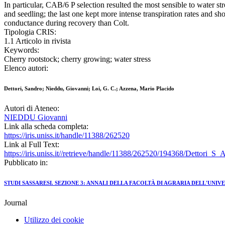
In particular, CAB/6 P selection resulted the most sensible to water s
and seedling; the last one kept more intense transpiration rates and sh
conductance during recovery than Colt.
Tipologia CRIS:
1.1 Articolo in rivista
Keywords:
Cherry rootstock; cherry growing; water stress
Elenco autori:
Dettori, Sandro; Nieddu, Giovanni; Loi, G. C.; Azzena, Mario Placido
Autori di Ateneo:
NIEDDU Giovanni
Link alla scheda completa:
https://iris.uniss.it/handle/11388/262520
Link al Full Text:
https://iris.uniss.it//retrieve/handle/11388/262520/194368/Dettori_S
Pubblicato in:
STUDI SASSARESI. SEZIONE 3: ANNALI DELLA FACOLTÀ DI AGRARIA DELL'UNIVE
Journal
Utilizzo dei cookie