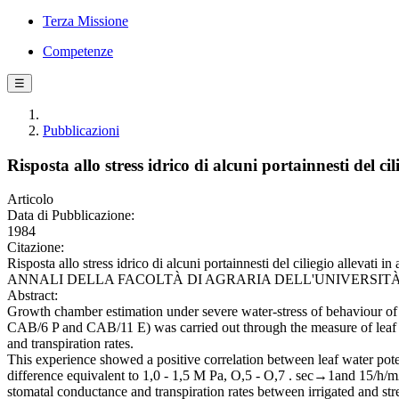
Terza Missione
Competenze
☰
Pubblicazioni
Risposta allo stress idrico di alcuni portainnesti del ci
Articolo
Data di Pubblicazione:
1984
Citazione:
Risposta allo stress idrico di alcuni portainnesti del ciliegio allev
ANNALI DELLA FACOLTÀ DI AGRARIA DELL'UNIVERSITÀ DI SAS
Abstract:
Growth chamber estimation under severe water-stress of behaviour of 4
CAB/6 P and CAB/11 E) was carried out through the measure of leaf 
and transpiration rates.
This experience showed a positive correlation between leaf water pote
difference equivalent to 1,0 - 1,5 M Pa, O,5 - O,7 . sec→1and 15/h/m2o
stomatal conductance and transpiration rates between irrigated and stre